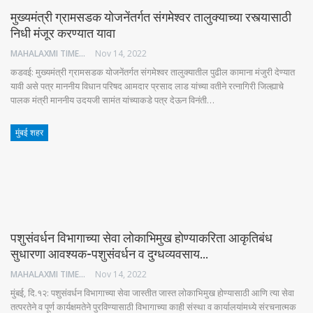
मुख्यमंत्री ग्रामसडक योजनेंतर्गत संगमेश्वर तालुक्याच्या रस्त्यासाठी
निधी मंजूर करण्यात यावा
MAHALAXMI TIMES
Nov 14, 2022
कडवई: मुख्यमंत्री ग्रामसडक योजनेंतर्गत संगमेश्वर तालुक्यातील पुढील कामाना मंजुरी देण्यात
यावी असे पत्र माननीय विधान परिषद आमदार प्रसाद लाड यांच्या वतीने रत्नागिरी जिल्ह्याचे
पालक मंत्री माननीय उदयजी सामंत यांच्याकडे पत्र देऊन विनंती…
मुंबई शहर
पशुसंवर्धन विभागाच्या सेवा लोकाभिमुख होण्याकरिता आकृतिबंध
सुधारणा आवश्यक-पशुसंवर्धन व दुग्धव्यवसाय…
MAHALAXMI TIMES
Nov 14, 2022
मुंबई, दि.१२: पशुसंवर्धन विभागाच्या सेवा जास्तीत जास्त लोकाभिमुख होण्यासाठी आणि त्या सेवा
तत्परतेने व पूर्ण कार्यक्षमतेने पुरविण्यासाठी विभागाच्या काही संस्था व कार्यालयांमध्ये संरचनात्मक