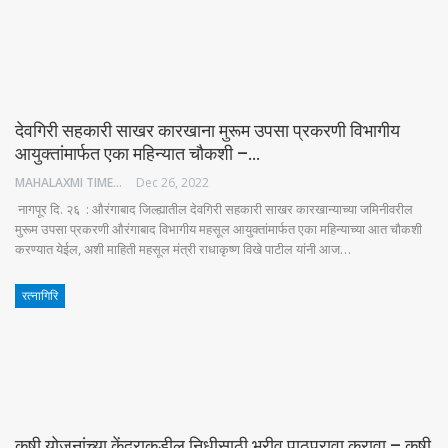
देवगिरी सहकारी साखर कारखाना मुरूम उपसा प्रकरणी विभागीय
आयुक्तांमार्फत एका महिन्यात चौकशी –…
MAHALAXMI TIMES
Dec 26, 2022
नागपूर दि. २६ : औरंगाबाद जिल्ह्यातील देवगिरी सहकारी साखर कारखान्याच्या जमिनीवरील
मुरूम उपसा प्रकरणी औरंगाबाद विभागीय महसूल आयुक्तांमार्फत एका महिन्याच्या आत चौकशी
करण्यात येईल, अशी माहिती महसूल मंत्री राधाकृष्ण विखे पाटील यांनी आज…
रत्नागिरि
कृषी योजनांच्या केंद्राकडील निधीसाठी भरीव पाठपुरावा करावा – कृषी