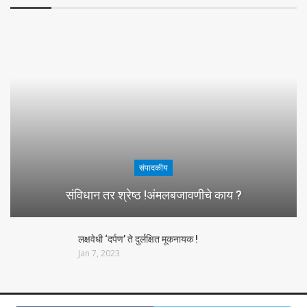
संपादकीय
संविधान तर श्रेष्ठ !अंमलबजावणीचे काय ?
लक्षवेधी ‘दर्पण’ ते दुर्लक्षित मूकनायक !
Jan 7, 2023