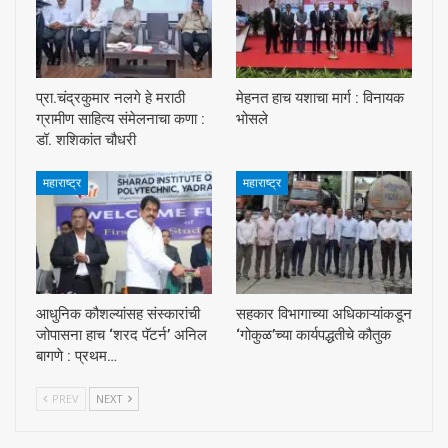
प्रा.चंद्रकुमार नलगे हे मराठी
मेहनत हाच यशाचा मार्ग : विनायक
ग्रामीण साहित्य संमेलनाचा कणा :
भोसले
डॉ. शशिकांत चौधरी
महाराष्ट्र
महाराष्ट्र
आधुनिक कौशल्यांसह संस्कारांची
सहकार विभागाच्या अधिकाऱ्यांकडून
जोपासना हाच ‘शरद पॅटर्न’ अनिल
‘गोकुळ’च्या कार्यपद्धतीचे कौतुक
बागणे : प्रथम…
PREV
NEXT