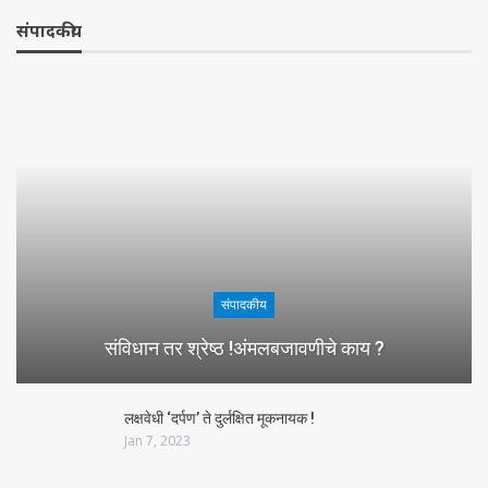
संपादकीय
संपादकीय
संविधान तर श्रेष्ठ !अंमलबजावणीचे काय ?
लक्षवेधी ‘दर्पण’ ते दुर्लक्षित मूकनायक !
Jan 7, 2023