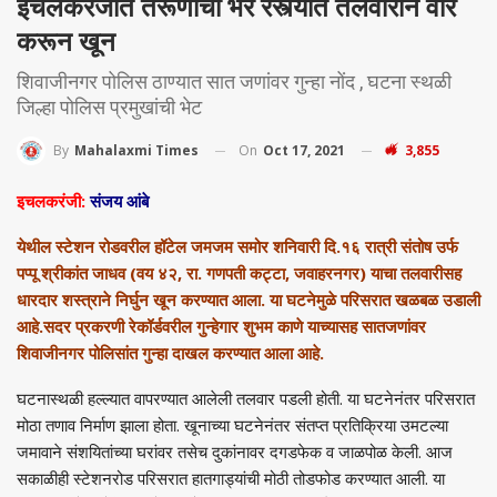
इचलकरंजीत तरूणाचा भर रस्त्यात तलवारीने वार
करून खून
शिवाजीनगर पोलिस ठाण्यात सात जणांवर गुन्हा नोंद , घटना स्थळी
जिल्हा पोलिस प्रमुखांची भेट
On
Oct 17, 2021
3,855
By
Mahalaxmi Times
इचलकरंजी:
संजय आंबे
येथील स्टेशन रोडवरील हॉटेल जमजम समोर शनिवारी दि.१६ रात्री संतोष उर्फ
पप्पू श्रीकांत जाधव (वय ४२, रा. गणपती कट्टा, जवाहरनगर) याचा तलवारीसह
धारदार शस्त्राने निर्घुन खून करण्यात आला. या घटनेमुळे परिसरात खळबळ उडाली
आहे.सदर प्रकरणी रेकॉर्डवरील गुन्हेगार शुभम काणे याच्यासह सातजणांवर
शिवाजीनगर पोलिसांत गुन्हा दाखल करण्यात आला आहे.
घटनास्थळी हल्ल्यात वापरण्यात आलेली तलवार पडली होती. या घटनेनंतर परिसरात
मोठा तणाव निर्माण झाला होता. खूनाच्या घटनेनंतर संतप्त प्रतिक्रिया उमटल्या
जमावाने संशयितांच्या घरांवर तसेच दुकांनावर दगडफेक व जाळपोळ केली. आज
सकाळीही स्टेशनरोड परिसरात हातगाड्यांची मोठी तोडफोड करण्यात आली. या