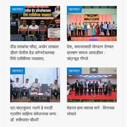
महाराष्ट्र
महाराष्ट्र
दीड लाखांचा सौदा; अखेर लाखात
देश, समाजासाठी याेगदान देण्यात
डील! पोलीस हेड कॉन्स्टेबलसह
ब्राम्हण समाज आघाडीवर :
तिघे एसीबीच्या जाळ्यात;
चंद्रचूड गाेंगले
महाराष्ट्र
महाराष्ट्र
प्रा.चंद्रकुमार नलगे हे मराठी
मेहनत हाच यशाचा मार्ग : विनायक
ग्रामीण साहित्य संमेलनाचा कणा :
भोसले
डॉ. शशिकांत चौधरी