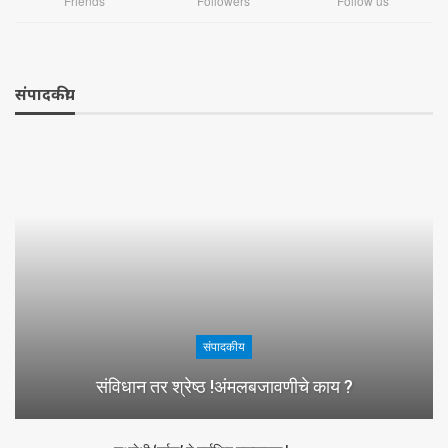
Friends
Followers
Follow us
संपादकीय
संपादकीय
संविधान तर श्रेष्ठ !अंमलबजावणीचे काय ?