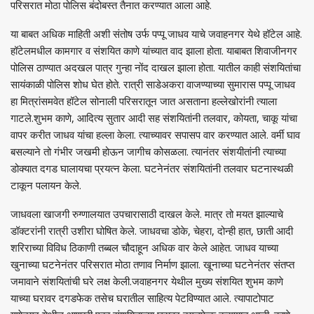
परिसरात मोठा पोलिस बंदोबस्त तैनात करण्यात आला आहे.
या बाबत अधिक माहिती अशी संतोष उर्फ पप्पू जाधव याचे जवाहनगर येथे हॉटेल आहे.
हॉटेलमधील कामगार व संशयित काणे यांच्यात वाद झाला होता. याबाबत शिवाजीनगर
पोलिस ठाण्यात अदखल पात्र गुन्हा नोंद दाखल झाला होता. यातील काही संशयितांचा
सायंकाळी पोलिस शोध घेत होते. रात्री साडेअकरा वाजण्याच्या सुमारास पप्पू जाधव
हा मित्रांसमवेत हॉटेल सोनाली परिसरातून जात असताना हल्लेखोरांनी त्याला
गाटले.शुभम काणे, आदित्य सुतार आदी सह संशयितांनी तलवार, कोयता, चाकू यांचा
वापर करीत जाधव यांचा हल्ला केला. त्याच्यावर सपासप वार करण्यात आले. वर्मी घाव
बसल्याने तो गंभीर जखमी होऊन जागीच कोसळला. त्यानंतर संशयीतांनी त्याच्या
डोक्यात दगड घालायचा प्रयत्न केला. घटनेनंतर संशयितांनी तलवार घटनास्थळी
टाकून पलायन केले.
जाधवला खाजगी रुग्णालयात उपचारासाठी दाखल केले. मात्र तो मयत झाल्याचे
डॉक्टरांनी रात्री उशीरा घोषित केले. जाधवचा डोके, चेहरा, दोन्ही हात, छाती आदी
शरिराच्या विविध ठिकाणी तब्बल चौदाहून अधिक वार केले आहेत. जाधव याच्या
खुनाच्या घटनेनंतर परिसरात मोठा तणाव निर्माण झाला. खूनाच्या घटनेनंतर संतप्त
जमावाने संशयितांची घरे लक्ष केली.जवाहनगर येथील मुख्य संशयित शुभम काणे
याच्या घरावर दगडफेक तसेच घरातील साहित्य पेटविण्यात आले. त्यापाटोपाट