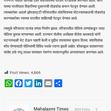
गणेनगर येथील आणखी एका संशयिताच्या घरावर दगडफेक करण्यात आली. काणे
याच्या भाजीपाला विक्रीच्या दुकानाची तोडफोड करून पेटवून देण्यात आली.
त्याचबरोबर आदर्श झोपडपट्टी परिसरातील संशयिताच्या मोटरसायकलची तोडफोड
करण्याबरोबर त्याच्या घरातील साहित्यही पेटवून देण्यात आले.
त्यामुळे परिसरात प्रचंड तणाव निर्माण झाला. परिसरातील पोलिस ठाण्यांकडून जादा
पोलिस कुमक मागवण्यात आली. दरम्यान पोलीस अधीक्षक शैलेश बलकवडे यांनी
घटनास्थळी भेट देऊन पाहणी केली व पुढील तपासाच्या सूचना दिल्या. संशयितांचा
शोध घेण्यासाठी पोलिसांची विविध पथके रवाना झाली आहेत. शोकाकूल वातावरणात
संतोष उर्फ पप्पू जाधव याच्यावर पंचगंगा स्मशानभूमीत अंत्यसंस्कार करण्यात आले.
Post Views:
4,866
WhatsApp
Facebook
Twitter
LinkedIn
Email
Share
Mahalaxmi Times
3825 Posts
0