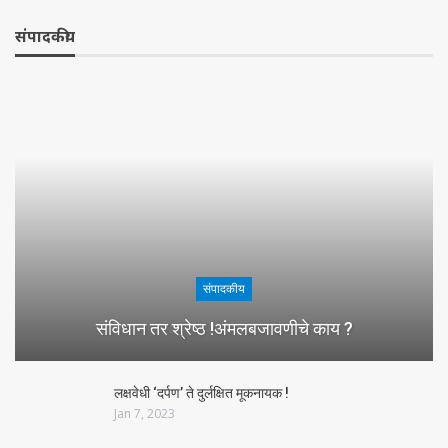
संपादकीय
संपादकीय
संविधान तर श्रेष्ठ !अंमलबजावणीचे काय ?
लक्षवेधी ‘दर्पण’ ते दुर्लक्षित मूकनायक !
Jan 7, 2023