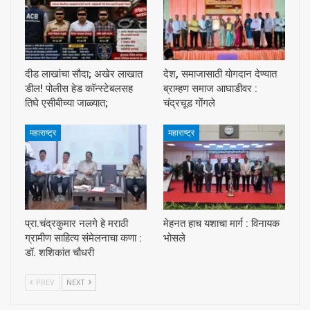
दीड लाखांचा सौदा; अखेर लाखात
देश, समाजासाठी याेगदान देण्यात
डील! पोलीस हेड कॉन्स्टेबलसह
ब्राम्हण समाज आघाडीवर :
तिघे एसीबीच्या जाळ्यात;
चंद्रचूड गाेंगले
महाराष्ट्र
महाराष्ट्र
प्रा.चंद्रकुमार नलगे हे मराठी
मेहनत हाच यशाचा मार्ग : विनायक
ग्रामीण साहित्य संमेलनाचा कणा :
भोसले
डॉ. शशिकांत चौधरी
PREV
NEXT