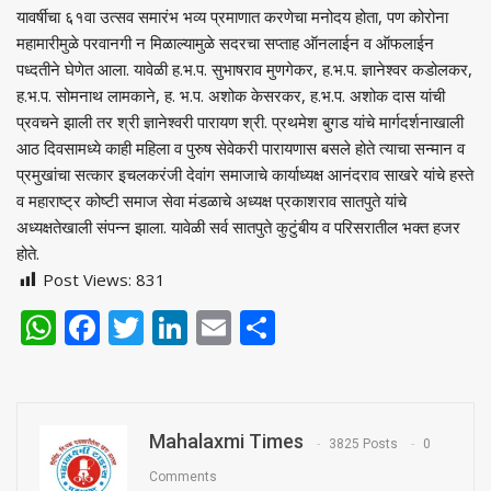
यावर्षीचा ६१वा उत्सव समारंभ भव्य प्रमाणात करणेचा मनोदय होता, पण कोरोना
महामारीमुळे परवानगी न मिळाल्यामुळे सदरचा सप्ताह ऑनलाईन व ऑफलाईन
पध्दतीने घेणेत आला. यावेळी ह.भ.प. सुभाषराव मुणगेकर, ह.भ.प. ज्ञानेश्‍वर कडोलकर,
ह.भ.प. सोमनाथ लामकाने, ह. भ.प. अशोक केसरकर, ह.भ.प. अशोक दास यांची
प्रवचने झाली तर श्री ज्ञानेश्‍वरी पारायण श्री. प्रथमेश बुगड यांचे मार्गदर्शनाखाली
आठ दिवसामध्ये काही महिला व पुरुष सेवेकरी पारायणास बसले होते त्याचा सन्मान व
प्रमुखांचा सत्कार इचलकरंजी देवांग समाजाचे कार्याध्यक्ष आनंदराव साखरे यांचे हस्ते
व महाराष्ट्र कोष्टी समाज सेवा मंडळाचे अध्यक्ष प्रकाशराव सातपुते यांचे
अध्यक्षतेखाली संपन्न झाला. यावेळी सर्व सातपुते कुटुंबीय व परिसरातील भक्त हजर
होते.
Post Views:
831
WhatsApp
Facebook
Twitter
LinkedIn
Email
Share
Mahalaxmi Times
3825 Posts
0
Comments