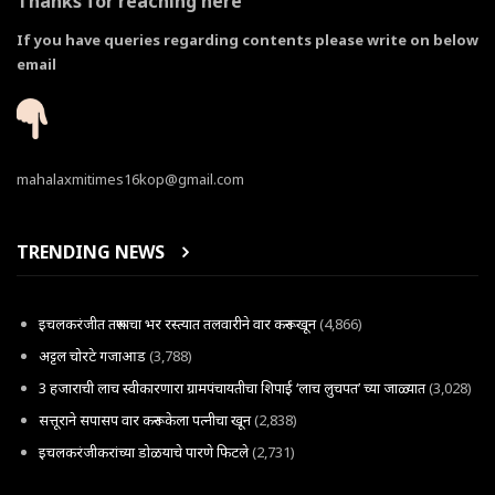
Thanks for reaching here
If you have queries regarding contents please write on below
email
mahalaxmitimes16kop@gmail.com
TRENDING NEWS
इचलकरंजीत तरूणाचा भर रस्त्यात तलवारीने वार करून खून
(4,866)
अट्टल चोरटे गजाआड
(3,788)
3 हजाराची लाच स्वीकारणारा ग्रामपंचायतीचा शिपाई ‘लाच लुचपत’ च्या जाळ्यात
(3,028)
सत्तूराने सपासप वार करून केला पत्नीचा खून
(2,838)
इचलकरंजीकरांच्या डोळयाचे पारणे फिटले
(2,731)