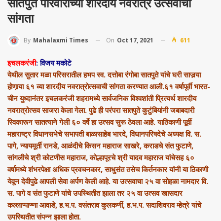
सातपुते परिवाराच्या शारदीय नवरात्र उत्सवाची
सांगता
On
Oct 17, 2021
611
By
Mahalaxmi Times
इचलकरंजी
: विजय मकोटे
येथील सुतार मळा परिसरातील हभप स्व. दत्तोबा रंगोबा सातपुते यांचे घरी साजर्‍या
होणार्‍या ६१ व्या शारदीय नवरात्रोत्सवाची सांगता करण्यात आली.६१ वर्षापूर्वी भारत-
चीन युध्दानंतर इचलकरंजी शहरामध्ये सार्वजनिक विश्‍वशांती प्रित्यर्थ शारदीय
नवरात्रोत्सव साजरा केला गेला. पुढे ही परंपरा सातपुते कुटुंबियांनी जबाबदारी
स्विकारून सातत्याने गेली ६० वर्षे हा उत्सव सुरू ठेवला आहे. याठिकाणी पूर्वी
महाराष्ट्र विधानसभेचे सभापती बाळासाहेब भारदे, विधानपरिषदेचे अध्यक्ष वि. स.
पागे, न्यायमूर्ती रानडे, आळंदीचे किसन महाराज साखरे, कराडचे संत फुटाणे,
सांगलीचे श्री कोटणीस महाराज, कोल्हापूरचे श्री यादव महाराज यांचेसह ६०
वर्षामध्ये शंभरपेक्षा अधिक प्रवचनकार, साधुसंत तसेच किर्तनकार यांनी या ठिकाणी
येवून देवीपुढे आपली सेवा अर्पण केली आहे. या उत्सवाचा २५ वा सोहळा नामदार वि.
स. पागे व संत फुटाणे यांचे उपस्थितीत झाला तर २५ वा उत्सव खासदार
कल्लाप्पाण्णा आवाडे, ह.भ.प. वसंतराव कुलकर्णी, ह.भ.प. सदाशिवराव म्हेत्रे यांचे
उपस्थितीत संपन्न झाला होता.