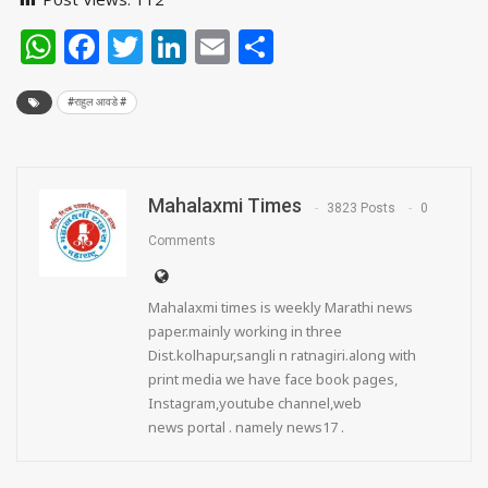
WhatsApp
Facebook
Twitter
LinkedIn
Email
Share
#राहुल आवडे #
Mahalaxmi Times
3823 Posts
0
Comments
Mahalaxmi times is weekly Marathi news
paper.mainly working in three
Dist.kolhapur,sangli n ratnagiri.along with
print media we have face book pages,
Instagram,youtube channel,web
news portal . namely news17 .