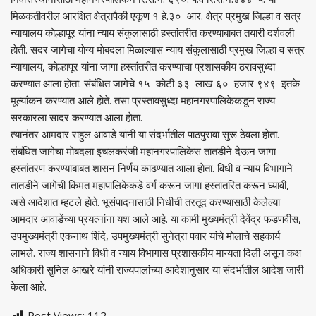
मिळकतीवरील आरक्षित क्षेत्रापैकी एकूण १ हे.३० आर. क्षेत्र प्रमुख जिल्हा व सत्र
न्यायालय काेल्हापूर यांना न्याय संकुलासाठी हस्तांतरीत करण्याबाबत तयारी दर्शवली
हाेती. सदर जागेचा याेग्य माेबदला मिळाल्यास न्याय संकुलासाठी प्रमुख जिल्हा व सत्र
न्यायालय, काेल्हापूर यांना जागा हस्तांतरीत करण्याचा प्रशासकीय ठरावसुध्दा
करण्यात आला हाेता. संबंधित जागेचे १५ काेटी ३३ लाख ६० हजार ९४९ इतके
मूल्यांकन करण्यात आले हाेते. तसा प्रस्तावसुध्दा महानगरपालिकेकडून राज्य
सरकारला सादर करण्यात आला हाेता.
त्यानंतर आमदार राहुल आवाडे यांनी या संदर्भातील पाठपुरावा सुरू ठेवला हाेता.
संबंधित जागेचा माेबदला इचलकरंजी महानगरपालिकेस तातडीने देऊन जागा
हस्तांतरण करण्याबाबत शासन निर्णय काढण्यात आला हाेता. विधी व न्याय विभागाने
तातडीने जागेची किंमत महापालिकेकडे वर्ग करून जागा हस्तांतरित करून घ्यावी,
असे आदेशात म्हटले हाेते. भूसंपादनासाठी निधीची तरतूद करण्यासाठी केलेल्या
आमदार आवाडेंच्या प्रयत्नांना यश आले आहे. या कामी मुख्यमंत्री देवेंद्र फडणवीस,
उपमुख्यमंत्री एकनाथ शिंदे, उपमुख्यमंत्री सुनेत्रा पवार यांचे माेलाचे सहकार्य
लाभले. राज्य शासनाने विधी व न्याय विभागास प्रशासकीय मान्यता दिली असून कक्ष
अधिकारी सुनिल आखरे यांनी राज्यपालांच्या आदेशानुसार या संदर्भातील आदेश जारी
केला आहे.
Post Views:
112