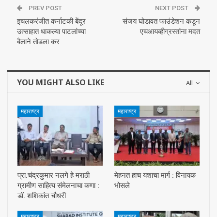
PREV POST
NEXT POST
इचलकरंजीत कर्नाटकी बेंदूर
संजय घोडावत फाउंडेशन कडून
उत्साहात धाकल्या पाटलांच्या
एचआयव्हीग्रस्तांना मदत
बैलाने ताेडला कर
YOU MIGHT ALSO LIKE
All
महाराष्ट्र
महाराष्ट्र
प्रा.चंद्रकुमार नलगे हे मराठी
मेहनत हाच यशाचा मार्ग : विनायक
ग्रामीण साहित्य संमेलनाचा कणा :
भोसले
डॉ. शशिकांत चौधरी
महाराष्ट्र
महाराष्ट्र