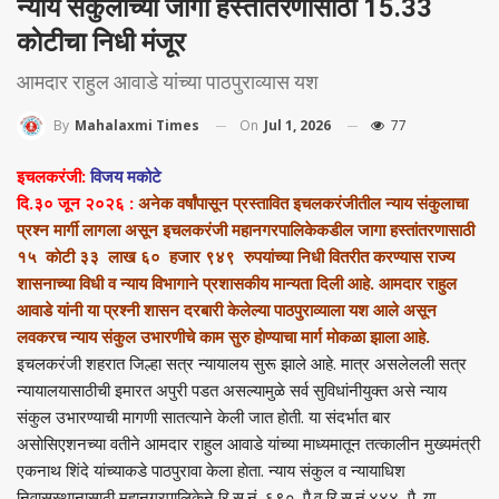
न्याय संकुलाच्या जागा हस्तांतरणासाठी 15.33
काेटीचा निधी मंजूर
आमदार राहुल आवाडे यांच्या पाठपुराव्यास यश
On
Jul 1, 2026
77
By
Mahalaxmi Times
इचलकरंजी:
विजय मकोटे
दि.३० जून २०२६ :
अनेक वर्षांपासून प्रस्तावित इचलकरंजीतील न्याय संकुलाचा
प्रश्न मार्गी लागला असून इचलकरंजी महानगरपालिकेकडील जागा हस्तांतरणासाठी
१५ काेटी ३३ लाख ६० हजार ९४९ रुपयांच्या निधी वितरीत करण्यास राज्य
शासनाच्या विधी व न्याय विभागाने प्रशासकीय मान्यता दिली आहे. आमदार राहुल
आवाडे यांनी या प्रश्नी शासन दरबारी केलेल्या पाठपुराव्याला यश आले असून
लवकरच न्याय संकुल उभारणीचे काम सुरु हाेण्याचा मार्ग माेकळा झाला आहे.
इचलकरंजी शहरात जिल्हा सत्र न्यायालय सुरू झाले आहे. मात्र असलेलली सत्र
न्यायालयासाठीची इमारत अपुरी पडत असल्यामुळे सर्व सुविधांनीयुक्त असे न्याय
संकुल उभारण्याची मागणी सातत्याने केली जात हाेती. या संदर्भात बार
असाेसिएशनच्या वतीने आमदार राहुल आवाडे यांच्या माध्यमातून तत्कालीन मुख्यमंत्री
एकनाथ शिंदे यांच्याकडे पाठपुरावा केला हाेता. न्याय संकुल व न्यायाधिश
निवासस्थानासाठी महानगरपालिकेने रि.स.नं. ६९०. पै.व रि.स.नं.४४४ पै. या