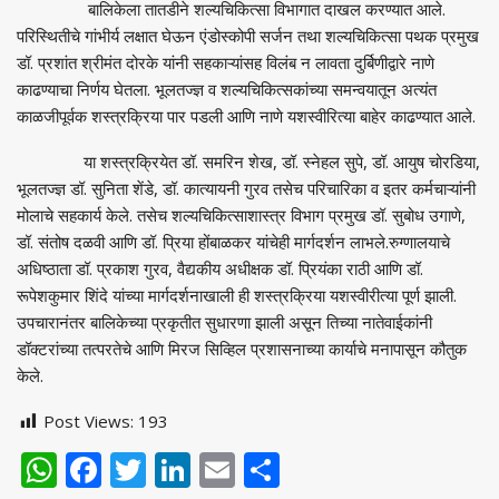
बालिकेला तातडीने शल्यचिकित्सा विभागात दाखल करण्यात आले.
परिस्थितीचे गांभीर्य लक्षात घेऊन एंडोस्कोपी सर्जन तथा शल्यचिकित्सा पथक प्रमुख
डॉ. प्रशांत श्रीमंत दोरके यांनी सहकाऱ्यांसह विलंब न लावता दुर्बिणीद्वारे नाणे
काढण्याचा निर्णय घेतला. भूलतज्ज्ञ व शल्यचिकित्सकांच्या समन्वयातून अत्यंत
काळजीपूर्वक शस्त्रक्रिया पार पडली आणि नाणे यशस्वीरित्या बाहेर काढण्यात आले.
या शस्त्रक्रियेत डॉ. समरिन शेख, डॉ. स्नेहल सुपे, डॉ. आयुष चोरडिया,
भूलतज्ज्ञ डॉ. सुनिता शेंडे, डॉ. कात्यायनी गुरव तसेच परिचारिका व इतर कर्मचाऱ्यांनी
मोलाचे सहकार्य केले. तसेच शल्यचिकित्साशास्त्र विभाग प्रमुख डॉ. सुबोध उगाणे,
डॉ. संतोष दळवी आणि डॉ. प्रिया होंबाळकर यांचेही मार्गदर्शन लाभले.रुग्णालयाचे
अधिष्ठाता डॉ. प्रकाश गुरव, वैद्यकीय अधीक्षक डॉ. प्रियंका राठी आणि डॉ.
रूपेशकुमार शिंदे यांच्या मार्गदर्शनाखाली ही शस्त्रक्रिया यशस्वीरीत्या पूर्ण झाली.
उपचारानंतर बालिकेच्या प्रकृतीत सुधारणा झाली असून तिच्या नातेवाईकांनी
डॉक्टरांच्या तत्परतेचे आणि मिरज सिव्हिल प्रशासनाच्या कार्याचे मनापासून कौतुक
केले.
Post Views:
193
WhatsApp
Facebook
Twitter
LinkedIn
Email
Share