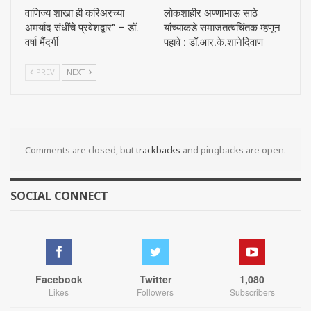
वाणिज्य शाखा ही करिअरच्या
लोकशाहीर अण्णाभाऊ साठे
अमर्याद संधींचे प्रवेशद्वार” – डॉ.
यांच्याकडे समाजतत्वचिंतक म्हणून
वर्षा मैंदर्गी
पहावे : डॉ.आर.के.शानेदिवाण
PREV
NEXT
Comments are closed, but
trackbacks
and pingbacks are open.
SOCIAL CONNECT
Facebook
Twitter
1,080
Likes
Followers
Subscribers