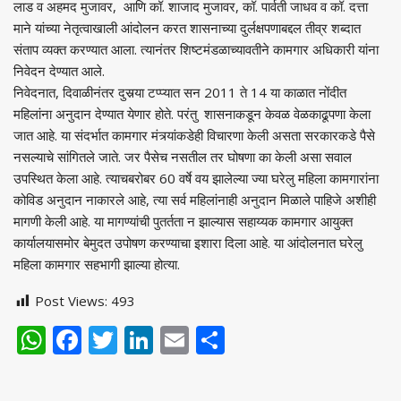
लाड व अहमद मुजावर, आणि कॉ. शाजाद मुजावर, कॉ. पार्वती जाधव व कॉ. दत्ता
माने यांच्या नेतृत्वाखाली आंदोलन करत शासनाच्या दुर्लक्षपणाबद्दल तीव्र शब्दात
संताप व्यक्त करण्यात आला. त्यानंतर शिष्टमंडळाच्यावतीने कामगार अधिकारी यांना
निवेदन देण्यात आले.
निवेदनात, दिवाळीनंतर दुसर्‍या टप्प्यात सन 2011 ते 14 या काळात नोंदीत
महिलांना अनुदान देण्यात येणार होते. परंतु शासनाकडून केवळ वेळकाढूपणा केला
जात आहे. या संदर्भात कामगार मंत्र्यांकडेही विचारणा केली असता सरकारकडे पैसे
नसल्याचे सांगितले जाते. जर पैसेच नसतील तर घोषणा का केली असा सवाल
उपस्थित केला आहे. त्याचबरोबर 60 वर्षे वय झालेल्या ज्या घरेलु महिला कामगारांना
कोविड अनुदान नाकारले आहे, त्या सर्व महिलांनाही अनुदान मिळाले पाहिजे अशीही
मागणी केली आहे. या मागण्यांची पुतर्तता न झाल्यास सहाय्यक कामगार आयुक्त
कार्यालयासमोर बेमुदत उपोषण करण्याचा इशारा दिला आहे. या आंदोलनात घरेलु
महिला कामगार सहभागी झाल्या होत्या.
Post Views:
493
WhatsApp
Facebook
Twitter
LinkedIn
Email
Share