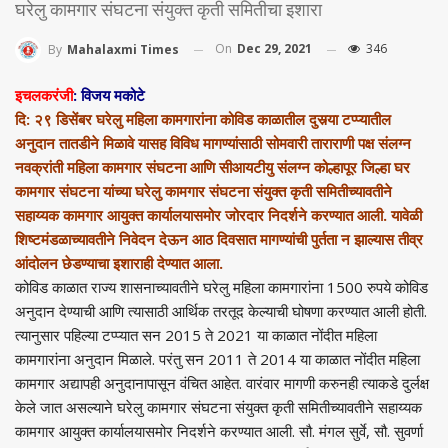
घरेलु कामगार संघटना संयुक्त कृती समितीचा इशारा
On
Dec 29, 2021
346
By
Mahalaxmi Times
इचलकरंजी
: विजय मकोटे
दि: २९ डिसेंबर घरेलु महिला कामगारांना कोविड काळातील दुसर्‍या टप्प्यातील
अनुदान तातडीने मिळावे यासह विविध मागण्यांसाठी सोमवारी ताराराणी पक्ष संलग्न
नवक्रांती महिला कामगार संघटना आणि सीआयटीयु संलग्न कोल्हापूर जिल्हा घर
कामगार संघटना यांच्या घरेलु कामगार संघटना संयुक्त कृती समितीच्यावतीने
सहाय्यक कामगार आयुक्त कार्यालयासमोर जोरदार निदर्शने करण्यात आली. यावेळी
शिष्टमंडळाच्यावतीने निवेदन देऊन आठ दिवसात मागण्यांची पुर्तता न झाल्यास तीव्र
आंदोलन छेडण्याचा इशाराही देण्यात आला.
कोविड काळात राज्य शासनाच्यावतीने घरेलु महिला कामगारांना 1500 रुपये कोविड
अनुदान देण्याची आणि त्यासाठी आर्थिक तरतूद केल्याची घोषणा करण्यात आली होती.
त्यानुसार पहिल्या टप्प्यात सन 2015 ते 2021 या काळात नोंदीत महिला
कामगारांना अनुदान मिळाले. परंतु सन 2011 ते 2014 या काळात नोंदीत महिला
कामगार अद्यापही अनुदानापासून वंचित आहेत. वारंवार मागणी करुनही त्याकडे दुर्लक्ष
केले जात असल्याने घरेलु कामगार संघटना संयुक्त कृती समितीच्यावतीने सहाय्यक
कामगार आयुक्त कार्यालयासमोर निदर्शने करण्यात आली. सौ. मंगल सुर्वे, सौ. सुवर्णा