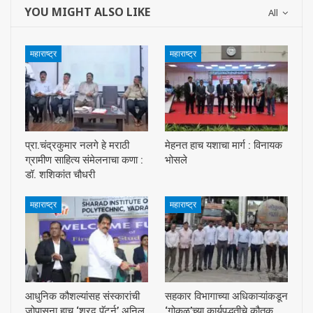
YOU MIGHT ALSO LIKE
All
महाराष्ट्र
महाराष्ट्र
प्रा.चंद्रकुमार नलगे हे मराठी
मेहनत हाच यशाचा मार्ग : विनायक
ग्रामीण साहित्य संमेलनाचा कणा :
भोसले
डॉ. शशिकांत चौधरी
महाराष्ट्र
महाराष्ट्र
आधुनिक कौशल्यांसह संस्कारांची
सहकार विभागाच्या अधिकाऱ्यांकडून
जोपासना हाच ‘शरद पॅटर्न’ अनिल
‘गोकुळ’च्या कार्यपद्धतीचे कौतुक