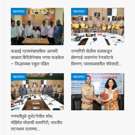
महाराष्ट्र
महाराष्ट्र
कडवई ग्रामपंचायतीवर आगामी
रत्नागिरी पोलीस दलाकडून
काळात शिंदेंसेनेचाच भगवा फडकेल
होमगार्ड जवानांना रेनकोटचे
– जिल्हाध्यक्ष राहुल पंडित
वितरण; पावसाळ्यातील सेवेसाठी…
महाराष्ट्र
महाराष्ट्र
गणपतीपुळे दुर्घटनेतील शोध
मोहिमेत मोलाची कामगिरी; भारतीय
तटरक्षक दलाच्या…