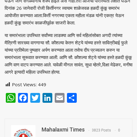
घेऊन जाणे सगळ्यांनाच शक्य होईल असे नाही.तरी आजची परिस्थिती लक्षात घेऊन
दिनांक 26 जानेवारी रोजी किर्तीनगर व्यायाम शाळेजवळ हळदी कुंकू समारंभ
आयोजीत करण्यात आला.किर्ती नगरच्या एकता महीला मंडळ यांनी एकत्र येऊन
हळदी कुंकू समारंभ काळजीपूर्वक साजरी केला.
या समारंभाला उपस्थित सर्वांच्या लाडक्या आणि सर्व महिलांसोबत अगदी त्यांच्या
मैत्रिणी सारख्या वागणाऱ्या सौ. कौशल्या केतन शेट्ये यांच्या हस्ते सावित्रीबाई फुले
यांच्या प्रतिमेला पुष्पहार अर्पण करण्यात आला तसेच दीप प्रज्वलन करुन या
समारंभाला सुरूवात करण्यात आली. आणि सौ. कौशल्या शेट्ये यांच्या हस्ते हळदी कुंकू
आणि वाण वाटप करण्यात आले. यावेळी मीनल सावंत, सुधा म्हेतरे,दिक्षा मेढेकर, मनीषा
आगरे इत्यादी महिला उपस्थित होत्या.
Post Views:
449
WhatsApp
Facebook
Twitter
LinkedIn
Email
Share
Mahalaxmi Times
3823 Posts
0