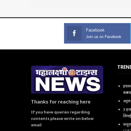
Facebook
Join us on Facebook
TREN
इचलकर
करून 
अट्ट
Thanks for reaching here
3 हजा
If you have queries regarding
शिपाई
contents please write on below
सत्तू
email
(2,8