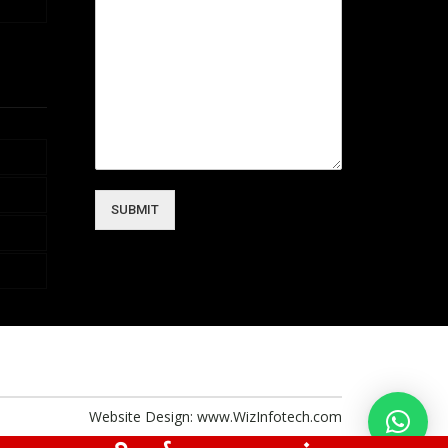
SUBMIT
Website Design:
www.WizInfotech.com