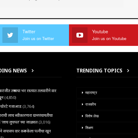
Twitter
Youtube
Join us on Twitter
Join us on Youtube
DING NEWS
TRENDING TOPICS
ंजीत तरूणाचा भर रस्त्यात तलवारीने वार
महाराष्ट्र
खून
(4,850)
राजकीय
ल चोरटे गजाआड
(3,764)
राची लाच स्वीकारणारा ग्रामपंचायतीचा
विशेष लेख
 ‘लाच लुचपत’ च्या जाळ्यात
(3,016)
शिक्षण
राने सपासप वार करून केला पत्नीचा खून
21)