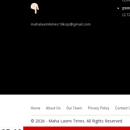
इचलकर
(2,7
mahalaxmitimes16kop@gmail.com
Home
About Us
Our Team
Privacy Policy
Contact 
© 2026 - Maha Laxmi Times. All Rights Reserved.