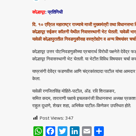
कोल्हापूर
: प्रतिनिधी
दि. १० एप्रिल महाराष्ट्र राज्याचे माजी मुख्यमंत्री तथा विधानसभा 
कोल्हापूर रुईकर कॉलनी येथील निवासस्थानी भेट घेतली. यावेळी भारत
यावेळी कोल्हापुरातील निवडणुकीसह वस्त्रोद्योग व अन्य विषयांवर चर्च
कोल्हापूर उत्तर पोटनिवडणुकीच्या प्रचारार्थ विरोधी पक्षनेते देवेंद्
कोल्हापूर निवासस्थानी भेट घेतली. या भेटीत विविध विषयावर चर्चा क
याप्रसंगी देवेंद्र फडणवीस आणि चंद्रकांतदादा पाटील यांचा आमदार
केला.
यावेळी रणजितसिंह मोहिते-पाटील, अ‍ॅड. रवि शिराळकर,
समित कदम, ताराराणी पक्षाचे इचलकरंजी विधानसभा अध्यक्ष प्रकाश दत
राहुल दुधाणे, शेखर शहा, अभिषेक पाटील-किणेकर उपस्थित होते.
Post Views:
347
WhatsApp
Facebook
Twitter
LinkedIn
Email
Share