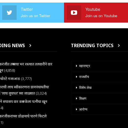
Twitter
Youtube
Join us on Twitter
Join us on Youtube
DING NEWS
TRENDING TOPICS
ंजीत तरूणाचा भर रस्त्यात तलवारीने वार
महाराष्ट्र
खून
(4,858)
राजकीय
ल चोरटे गजाआड
(3,777)
राची लाच स्वीकारणारा ग्रामपंचायतीचा
विशेष लेख
 ‘लाच लुचपत’ च्या जाळ्यात
(3,024)
शिक्षण
राने सपासप वार करून केला पत्नीचा खून
34)
आरोग्य
ंजीकरांच्या डोळयाचे पारणे फिटले
31)