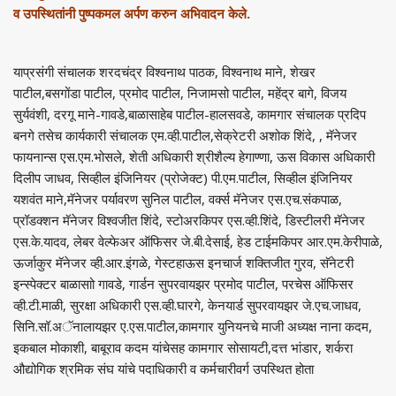
व उपस्थितांनी पुष्पकमल अर्पण करुन अभिवादन केले.
याप्रसंगी संचालक शरदचंद्र विश्वनाथ पाठक, विश्वनाथ माने, शेखर
पाटील,बसगोंडा पाटील, प्रमोद पाटील, निजामसो पाटील, महेंद्र बागे, विजय
सुर्यवंशी, दरगू माने-गावडे,बाळासाहेब पाटील-हालसवडे, कामगार संचालक प्रदिप
बनगे तसेच कार्यकारी संचालक एम.व्ही.पाटील,सेक्रेटरी अशोक शिंदे, , मॅनेजर
फायनान्स एस.एम.भोसले, शेती अधिकारी श्रीशैल्य हेगाण्णा, ऊस विकास अधिकारी
दिलीप जाधव, सिव्हील इंजिनियर (प्रोजेक्ट) पी.एम.पाटील, सिव्हील इंजिनियर
यशवंत माने,मॅनेजर पर्यावरण सुनिल पाटील, वर्क्स मॅनेजर एस.एच.संकपाळ,
प्रॉडक्शन मॅनेजर विश्वजीत शिंदे, स्टोअरकिपर एस.व्ही.शिंदे, डिस्टीलरी मॅनेजर
एस.के.यादव, लेबर वेल्फेअर ऑफिसर जे.बी.देसाई, हेड टाईमकिपर आर.एम.केरीपाळे,
ऊर्जाकुर मॅनेजर व्ही.आर.इंगळे, गेस्टहाऊस इनचार्ज शक्तिजीत गुरव, सॅनेटरी
इन्स्पेक्टर बाळासाो गावडे, गार्डन सुपरवायझर प्रमोद पाटील, परचेस ऑफिसर
व्ही.टी.माळी, सुरक्षा अधिकारी एस.व्ही.घारगे, केनयार्ड सुपरवायझर जे.एच.जाधव,
सिनि.सॉ.अॅनालायझर ए.एस.पाटील,कामगार युनियनचे माजी अध्यक्ष नाना कदम,
इकबाल मोकाशी, बाबूराव कदम यांचेसह कामगार सोसायटी,दत्त भांडार, शर्करा
औद्योगिक श्रमिक संघ यांचे पदाधिकारी व कर्मचारीवर्ग उपस्थित होता