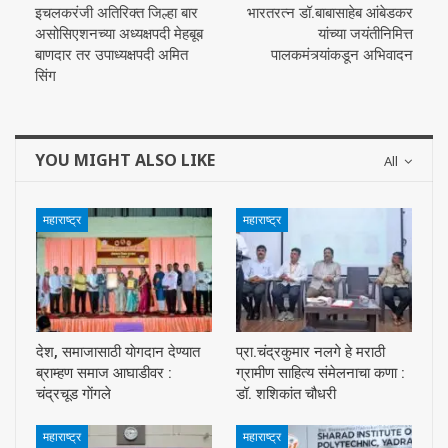
इचलकरंजी अतिरिक्त जिल्हा बार
भारतरत्न डॉ.बाबासाहेब आंबेडकर
असोसिएशनच्या अध्यक्षपदी मेहबूब
यांच्या जयंतीनिमित्त
बाणदार तर उपाध्यक्षपदी अमित
पालकमंत्र्यांकडून अभिवादन
सिंग
YOU MIGHT ALSO LIKE
All
महाराष्ट्र
महाराष्ट्र
देश, समाजासाठी याेगदान देण्यात
प्रा.चंद्रकुमार नलगे हे मराठी
ब्राम्हण समाज आघाडीवर :
ग्रामीण साहित्य संमेलनाचा कणा :
चंद्रचूड गाेंगले
डॉ. शशिकांत चौधरी
महाराष्ट्र
महाराष्ट्र