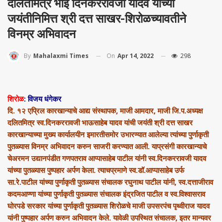
दलितमित्र भाई दिनकररावजी यादव यांच्या
जयंतीनिमित्त श्री दत्त साखर-शिरोळच्यावतीने
विनम्र अभिवादन
On
Apr 14, 2022
298
By
Mahalaxmi Times
शिरोळ
: विजय धंगेकर
दि. १२ एप्रिल कारखान्याचे आद्य संस्थापक, माजी आमदार, माजी जि.प.अध्यक्ष
दलितमित्र स्व.दिनकररावजी भाऊसाहेब यादव यांची जयंती श्री दत्त साखर
कारखान्याच्या मुख्य कार्यालयीन इमारतीसमोर उभारण्यात आलेल्या त्यांच्या पुर्णाकृती
पुतळ्यास विनम्र अभिवादन करुन साजरी करण्यात आली. याप्रसंगी कारखान्याचे
चेअरमन उद्यानपंडीत गणपतराव आप्पासाहेब पाटील यांनी स्व.दिनकररावजी यादव
यांच्या पुतळ्यास पुष्पहार अर्पण केला. त्याचप्रमाणे स्व.डॉ.आप्पासाहेब उर्फ
सा.रे.पाटील यांच्या पुर्णाकृती पुतळ्यास संचालक रघुनाथ पाटील यांनी, स्व.दत्ताजीराव
कदमआण्णा यांच्या पुर्णाकृती पुतळ्यास संचालक इंद्रजित पाटील व स्व.विश्वासराव
घोरपडे सरकार यांच्या पुर्णाकृती पुतळ्यास शिरोळचे माजी उपसरपंच पृथ्वीराज यादव
यांनी पुष्पहार अर्पण करुन अभिवादन केले. यावेळी उपस्थित संचालक, इतर मान्यवर