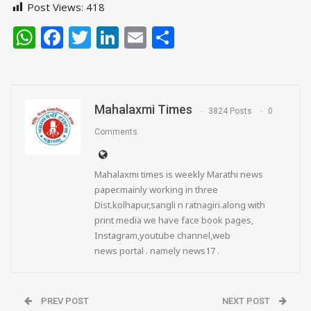
Post Views:
418
WhatsApp
Facebook
Twitter
LinkedIn
Email
Share
Mahalaxmi Times
3824 Posts
0
Comments
Mahalaxmi times is weekly Marathi news
paper.mainly working in three
Dist.kolhapur,sangli n ratnagiri.along with
print media we have face book pages,
Instagram,youtube channel,web
news portal . namely news17 .
PREV POST
NEXT POST