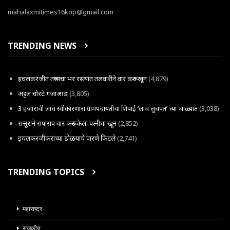
mahalaxmitimes16kop@gmail.com
TRENDING NEWS
इचलकरंजीत तरूणाचा भर रस्त्यात तलवारीने वार करून खून
(4,879)
अट्टल चोरटे गजाआड
(3,805)
3 हजाराची लाच स्वीकारणारा ग्रामपंचायतीचा शिपाई ‘लाच लुचपत’ च्या जाळ्यात
(3,038)
सत्तूराने सपासप वार करून केला पत्नीचा खून
(2,852)
इचलकरंजीकरांच्या डोळयाचे पारणे फिटले
(2,741)
TRENDING TOPICS
महाराष्ट्र
राजकीय