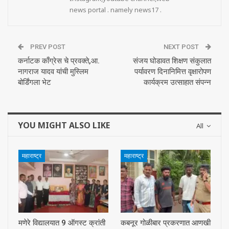
news portal . namely news17 .
PREV POST
NEXT POST
कर्नाटक काँग्रेस चे प्रवक्ते,आ.
संजय घोडावत शिक्षण संकुलात
नागराज यादव यांची मुस्लिम
पर्यावरण दिनानिमित्त वृक्षारोपण
बोर्डिंगला भेट
कार्यक्रम उत्साहात संपन्न
YOU MIGHT ALSO LIKE
All
महाराष्ट्र
महाराष्ट्र
मणेरे विद्यालयात 9 ऑगस्ट क्रांती
कबनूर गोळीबार प्रकरणात आणखी