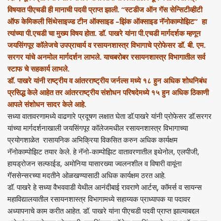
विषयात पीएचडी ही मानाची पदवी प्राप्त झाली. “स्टडीज ऑन गॅस सेन्सिटीव्हीटी
ऑफ केमिकली सिंथेसाइज्ड टीन ऑक्साइड –झिंक ऑक्साइड नॅनोकाम्पोझिट” हा
त्यांच्या पी.एचडी चा मुख्य विषय होता. डॉ. पाखरे यांना पी.एचडी मार्गदर्शक म्हणून
जयसिंगपूर कॉलेजचे उपप्राचार्य व रसायनशास्त्र विभागाचे प्रोफेसर डॉ. बी. एम.
सरगर यांचे अनमोल मार्गदर्शन लाभले. याचबरोबर रसायनशास्त्र विभागातील सर्व
स्टाफ चे सहकार्य लाभले.
डॉ. पाखरे यांनी राष्ट्रीय व आंतरराष्ट्रीय जर्नल्स मध्ये १८ हुन अधिक शोधनिबंध
प्रसिद्ध केले आहेत तर आंतरराष्ट्रीय संशोधन परिषदेमध्ये १५ हुन अधिक ठिकाणी
आपले संशोधन सादर केले आहे.
सध्या वातावरणामध्ये वाढणारे प्रदूषण लक्षात घेता डॉ.पाखरे यांनी प्रोफेसर डॉ.सरगर
यांच्या मार्गदर्शनाखाली जयसिंगपूर कॉलेजमधील रसायनशास्त्र विभागाच्या
प्रयोगशाळेत रासायनिक अभिक्रिया विकसित करुन अधिक कार्यक्षम
नॅनोकाम्पोझिट तयार केले. हे नॅनो-काम्पोझिट वातावरणातील इथेनोल, एलपीजी,
हायड्रोजन सल्फाईड, अमोनिया यासारख्या ज्वलनशील व विषारी वायूंना
गॅससेन्सरच्या मदतीने ओळखण्यासाठी अधिक कार्यक्षम ठरत आहे.
डॉ. पाखरे हे सध्या वैभववाडी येथील आनंदीबाई रावराणे आर्टस्, कॉमर्स व सायन्स
महाविद्यालयातील रसायनशास्त्र विभागामध्ये सहाय्यक प्राध्यापक या पदावर
अध्यापनाचे काम करीत आहेत. डॉ. पाखरे यांना पीएचडी पदवी प्राप्त झाल्याबद्दल