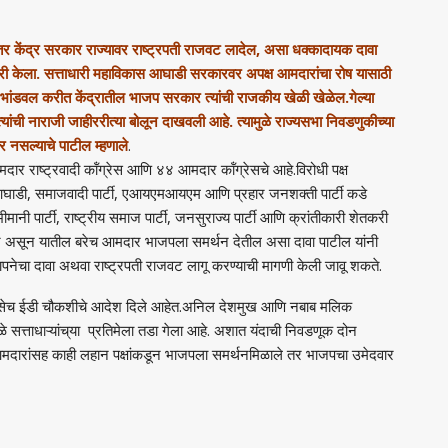
तर केंद्र सरकार राज्यावर राष्ट्रपती राजवट लादेल
,
असा धक्कादायक दावा
री केला.
सत्ताधारी महाविकास आघाडी सरकारवर अपक्ष आमदारांचा रोष यासाठी
चे भांडवल करीत केंद्रातील भाजप सरकार त्यांची राजकीय खेळी खेळेल.गेल्या
्यांची नाराजी जाहीररीत्या बोलून दाखवली आहे.
त्यामुळे राज्यसभा निवडणुकीच्या
र नसल्याचे
पाटील
म्हणाले
.
ार राष्ट्रवादी कॉंग्रेस आणि ४४ आमदार कॉंग्रेसचे आहे.विरोधी पक्ष
आघाडी
,
समाजवादी पार्टी
,
एआयएमआयएम आणि प्रहार जनशक्ती पार्टी कडे
भीमानी पार्टी
,
राष्ट्रीय समाज पार्टी
,
जनसुराज्य पार्टी आणि क्रांतीकारी शेतकरी
दार असून यातील बरेच आमदार भाजपला समर्थन देतील असा दावा पाटील यांनी
नेचा दावा अथवा राष्ट्रपती राजवट लागू करण्याची मागणी केली जावू शकते.
ीआय तसेच ईडी चौकशीचे आदेश दिले आहेत.अनिल देशमुख आणि नबाब मलिक
ळे
सत्ताधाऱ्यांच्
या
प्रतिमेला तडा गेला आहे. अशात यंदाची निवडणूक दोन
आमदारांसह काही लहान पक्षांकडून भाजपला समर्थन
मिळाले
तर भाजपचा उमेदवार