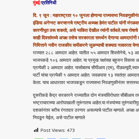
मुंबई:
प्रतिनिधी
दि. ९ जून : महाराष्ट्रात १० जुनला होणाऱ्या राज्यसभा निवडणुकीनं
इंडिया अगेन्स्ट करप्शनचे राष्ट्रीय अध्यक्ष हेमंत पाटील यांनी मंगळवा
कारणीभूत ठरू शकतो
,
असे भाकित देखील त्यांनी वर्तवले.याच रोषा
काही दिवसांमध्ये अपक्ष तसेच सरकारला समर्थन देणाऱ्या आमदारांनी त
निमित्ताने नवीन राजकीय समीकरणे जुळण्याची शक्यता नाकारता येणा
राज्यात २८८ आमदार आहेत. यातील ५५ आमदार शिवसेनेचे
,
५३ आमद
भाजपकडे १०६ आमदार आहेत. या प्रमुख पक्षांसह बहुजन विकास 
प्रत्येकी २ आमदार आहेत. यासोबतच सीपीआय (एम)
,
पीडब्ल्यूपी
,
स्वा
पार्टी यांचा प्रत्येकी १ आमदार आहेत. जवळपास १३ स्वतंत्र आम
केला. याच आधारावर भाजपकडून राज्यसभा निवडणुकीनंतर सत्तास्थाप
दुसरीकडे केंद्र सरकारने राज्यातील दोन मंत्र्यांविरोधात सीब
भष्ट्राचाराच्या आरोपाखाली तुरूंगातच आहेत.या मंत्र्यांच्या तुरुंगवारीमु
दशकांनंतर बरीच रंगतदार ठरणार असल्याचे पाटील म्हणाले. अपक्ष 
निवडून येईल
,
असे पाटील म्हणाले
Post Views:
473