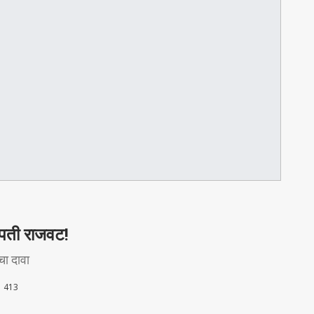
्रपती राजवट!
ंचा दावा
413