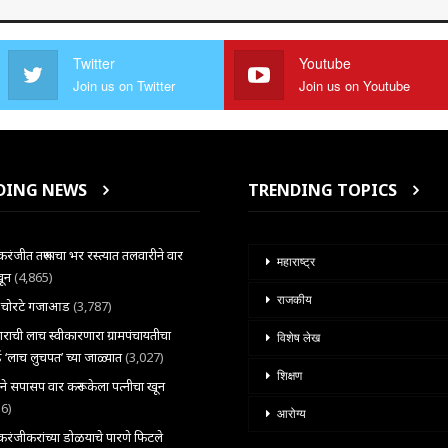
Twitter
Youtube
Join us on Twitter
Join us on Youtube
DING NEWS
TRENDING TOPICS
ंजीत तरूणाचा भर रस्त्यात तलवारीने वार
महाराष्ट्र
खून
(4,865)
राजकीय
ल चोरटे गजाआड
(3,787)
राची लाच स्वीकारणारा ग्रामपंचायतीचा
विशेष लेख
 ‘लाच लुचपत’ च्या जाळ्यात
(3,027)
शिक्षण
राने सपासप वार करून केला पत्नीचा खून
36)
आरोग्य
ंजीकरांच्या डोळयाचे पारणे फिटले