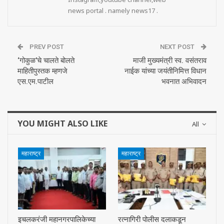
news portal . namely news17 .
PREV POST
NEXT POST
‘गोकुळ’चे चालते बोलते
माजी मुख्यमंत्री स्व. वसंतराव
माहितीपुस्तक म्हणजे
नाईक यांच्या जयंतीनिमित्त विधान
एस.एम.पाटील
भवनात अभिवादन
YOU MIGHT ALSO LIKE
All
महाराष्ट्र
महाराष्ट्र
इचलकरंजी महानगरपालिकेच्या
रत्नागिरी पोलीस दलाकडून