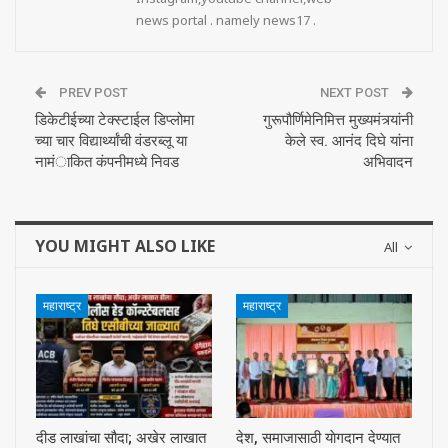
news portal . namely news17 .
PREV POST
NEXT POST
डिकेटीईच्या टेक्स्टाईल डिप्लोमा
गुरूपौर्णिमेनिमित्त मुख्यमंत्र्यांनी
च्या चार विद्यार्थ्यांची वंडरब्लू या
केले स्व. आनंद दिघे यांना
नामंाकित कंपनीमध्ये निवड
अभिवादन
YOU MIGHT ALSO LIKE
All
महाराष्ट्र
महाराष्ट्र
दीड लाखांचा सौदा; अखेर लाखात
देश, समाजासाठी याेगदान देण्यात