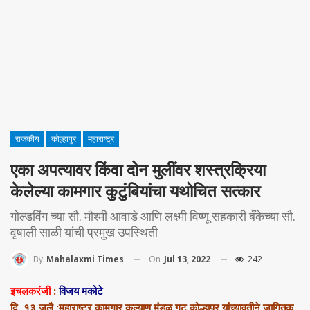
राजकीय
कोल्हापुर
महाराष्ट्र
एका अपत्यावर किंवा दोन मुलींवर शस्त्रक्रिया
केलेल्या कामगार कुटुंबियांचा यथोचित सत्कार
गोल्डविंग च्या सौ. मौश्मी आवाडे आणि लक्ष्मी विष्णू सहकारी बँकेच्या सौ.
वृषाली साळी यांची प्रमुख उपस्थिती
On
Jul 13, 2022
242
By
Mahalaxmi Times
इचलकरंजी
:
विजय मकोटे
दि. १३ जुलै :महाराष्ट्र कामगार कल्याण मंडळ गट कोल्हापूर यांच्यावतीने जागितक