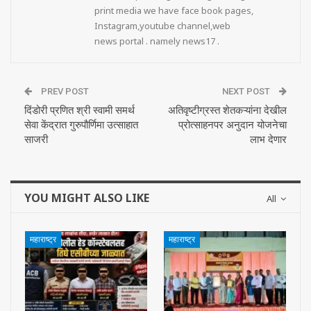
print media we have face book pages,
Instagram,youtube channel,web
news portal . namely news17 .
PREV POST
NEXT POST
दिंडोरी प्रणित श्री स्वामी समर्थ
अतिवृष्टीग्रस्त शेतकऱ्यांना देखील
सेवा केंद्रात गुरुपौर्णिमा उत्साहात
प्रोत्साहनपर अनुदान योजनेचा
साजरी
लाभ देणार
YOU MIGHT ALSO LIKE
All
महाराष्ट्र
महाराष्ट्र