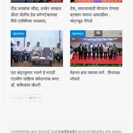
दीड लाखांचा सौदा; अखेर लाखात
देश, समाजासाठी याेगदान देण्यात
डील! पोलीस हेड कॉन्स्टेबलसह
ब्राम्हण समाज आघाडीवर :
तिघे एसीबीच्या जाळ्यात;
चंद्रचूड गाेंगले
महाराष्ट्र
महाराष्ट्र
प्रा.चंद्रकुमार नलगे हे मराठी
मेहनत हाच यशाचा मार्ग : विनायक
ग्रामीण साहित्य संमेलनाचा कणा :
भोसले
डॉ. शशिकांत चौधरी
PREV
NEXT
Comments are closed, but
trackbacks
and pingbacks are open.