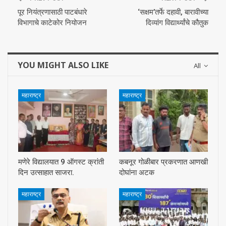
पूर नियंत्रणासाठी पाटबंधारे
‘सक्षम’तर्फे दहावी, बारावीच्या
विभागाचे काटेकोर नियोजन
दिव्यांग विद्यार्थ्यांचे कौतुक
YOU MIGHT ALSO LIKE
All
महाराष्ट्र
महाराष्ट्र
मणेरे विद्यालयात 9 ऑगस्ट क्रांती
कबनूर गोळीबार प्रकरणात आणखी
दिन उत्साहात साजरा.
दोघांना अटक
महाराष्ट्र
महाराष्ट्र