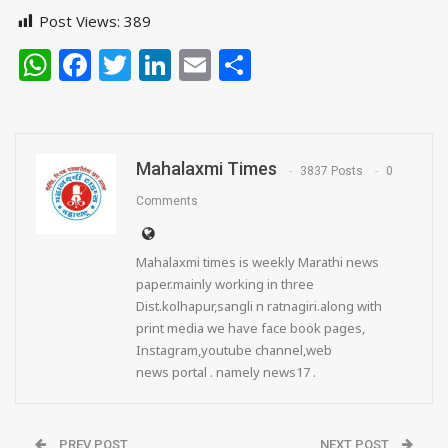
Post Views:
389
WhatsApp
Facebook
Twitter
LinkedIn
Email
Share
Mahalaxmi Times
3837 Posts
0
Comments
Mahalaxmi times is weekly Marathi news
paper.mainly working in three
Dist.kolhapur,sangli n ratnagiri.along with
print media we have face book pages,
Instagram,youtube channel,web
news portal . namely news17 .
PREV POST
NEXT POST