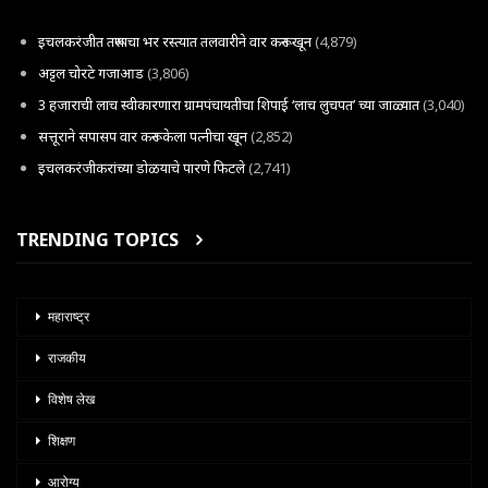
इचलकरंजीत तरूणाचा भर रस्त्यात तलवारीने वार करून खून
(4,879)
अट्टल चोरटे गजाआड
(3,806)
3 हजाराची लाच स्वीकारणारा ग्रामपंचायतीचा शिपाई ‘लाच लुचपत’ च्या जाळ्यात
(3,040)
सत्तूराने सपासप वार करून केला पत्नीचा खून
(2,852)
इचलकरंजीकरांच्या डोळयाचे पारणे फिटले
(2,741)
TRENDING TOPICS
महाराष्ट्र
राजकीय
विशेष लेख
शिक्षण
आरोग्य