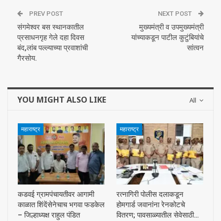
PREV POST
NEXT POST
संगमेश्वर बस स्थानकातील
मुख्यमंत्री व उपमुख्यमंत्री
प्रसाधनगृह गेले दहा दिवस
यांच्याकडून पाटील कुटुंबियांचे
बंद,लांब पल्ल्याच्या प्रवाशांची
सांत्वन
गैरसोय.
YOU MIGHT ALSO LIKE
All
महाराष्ट्र
महाराष्ट्र
कडवई ग्रामपंचायतीवर आगामी
रत्नागिरी पोलीस दलाकडून
काळात शिंदेंसेनेचाच भगवा फडकेल
होमगार्ड जवानांना रेनकोटचे
– जिल्हाध्यक्ष राहुल पंडित
वितरण; पावसाळ्यातील सेवेसाठी…