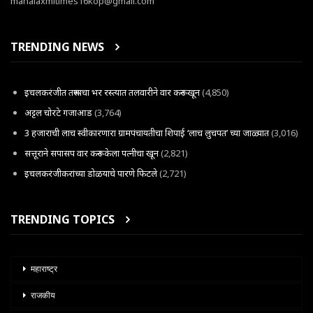
mahalaxmitimes16kop@gmail.com
TRENDING NEWS
इचलकरंजीत तरूणाचा भर रस्त्यात तलवारीने वार करून खून
(4,850)
अट्टल चोरटे गजाआड
(3,764)
3 हजाराची लाच स्वीकारणारा ग्रामपंचायतीचा शिपाई ‘लाच लुचपत’ च्या जाळ्यात
(3,016)
सत्तूराने सपासप वार करून केला पत्नीचा खून
(2,821)
इचलकरंजीकरांच्या डोळयाचे पारणे फिटले
(2,721)
TRENDING TOPICS
महाराष्ट्र
राजकीय