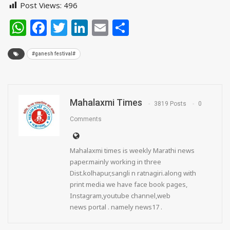
Post Views:
496
WhatsApp
Facebook
Twitter
LinkedIn
Email
Share
#ganesh festival#
Mahalaxmi Times
3819 Posts
0
Comments
Mahalaxmi times is weekly Marathi news
paper.mainly working in three
Dist.kolhapur,sangli n ratnagiri.along with
print media we have face book pages,
Instagram,youtube channel,web
news portal . namely news17 .