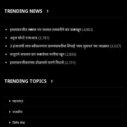
TRENDING NEWS
इचलकरंजीत तरूणाचा भर रस्त्यात तलवारीने वार करून खून
(4,862)
अट्टल चोरटे गजाआड
(3,787)
3 हजाराची लाच स्वीकारणारा ग्रामपंचायतीचा शिपाई ‘लाच लुचपत’ च्या जाळ्यात
(3,027)
सत्तूराने सपासप वार करून केला पत्नीचा खून
(2,836)
इचलकरंजीकरांच्या डोळयाचे पारणे फिटले
(2,731)
TRENDING TOPICS
महाराष्ट्र
राजकीय
विशेष लेख