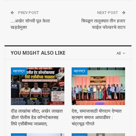
PREV POST
NEXT POST
….अखेर सोनवी पूल केला
चिपळूण तालुक्यात तीन हजार
खड्डेमुक्त
फाईल फोल्डरचे वाटप
YOU MIGHT ALSO LIKE
All
महाराष्ट्र
महाराष्ट्र
दीड लाखांचा सौदा; अखेर लाखात
देश, समाजासाठी याेगदान देण्यात
डील! पोलीस हेड कॉन्स्टेबलसह
ब्राम्हण समाज आघाडीवर :
तिघे एसीबीच्या जाळ्यात;
चंद्रचूड गाेंगले