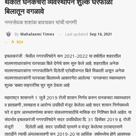
थकीत घनकचरा व्यवस्थापन शुल्क घरफाळा
बिलातून वगळावे
नगरसेवक शशांक बावचकर यांची मागणी
Last updated
Sep 16, 2021
By
Mahalaxmi Times
924
इचलकरंजी :येथील नगरपरिषदेने सन 2021-2022 या वर्षातील शहरातील
मालमत्ताधारकांना घरफाळा बिले देणेचे काम सुरु केले आहे. शहरातील अनेक
मालमत्ताधारकांना नगरपालीकेने दिलेली प्रोव्हीजनल बिले मिळाली असून अनेक
मालमत्ताधारकांनी घरफाळा बिलामध्ये आकारणेत आलेल्या ‘ घनकचरा व्यवस्थापन
शुल्क ‘बाबत तक्रारींचा सुर सुरु ठेवला आहे
महाराष्ट्र शासनाने 1 जुलै 2019 रोजी शासन निर्णय करुन घनकचरा व्यवस्थापन
व हाताळणी ,स्वच्छता व आरोग्य उपविधी मंजूर केलेला आहे सदर शासन निर्णयामध्ये
घरे व इतर आस्थापणांच्या कचरा संकलाणासाठीचे मासिक दर निश्चित केले आहेत. या
संदर्भात इचलकरंजी नगरपरिषदेने सदर उपविधीला दि. 31 डिसेंबर 2019 इ. रोजी
मंजूरी दिलेली आहे. सदर उपविधी प्रमाणे व मंजूर केलेल्या ठरावाप्रमाणे
तातडीने त्याची अंमलबजावणी सन 2019-20 या आर्थिक वर्षामध्येच होणे आवश्यक