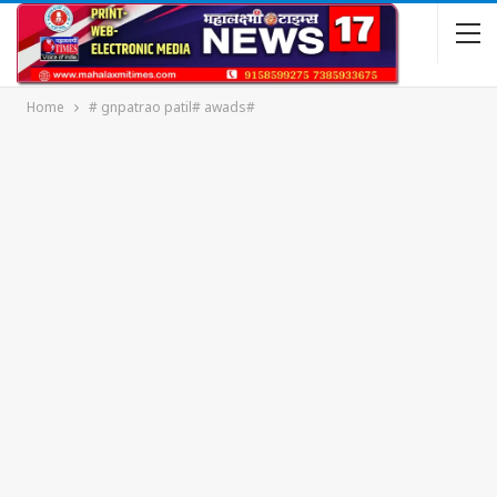
Home
# gnpatrao patil# awads#