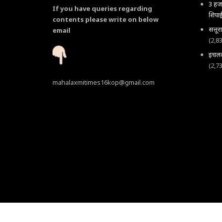
3 हजा
If you have queries regarding
शिपाई
contents please write on below
सत्तू
email
(2,8
इचलकर
(2,7
mahalaxmitimes16kop@gmail.com