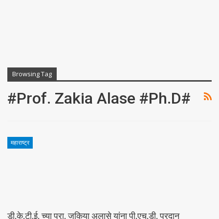
Browsing Tag
#Prof. Zakia Alase #Ph.D#
महाराष्ट्र
डी.के.टी.ई. च्या प्रा. जकिया अलासे यांना पी.एच.डी. प्रदान