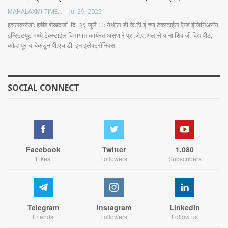
MAHALAXMI TIMES
Jul 29, 2025
इचलकरंजी: हबीब शेखदर्जी दि २९ जुलै ः येथील डी.के.टी.ई.च्या टेक्स्टाईल ऍन्ड इंजिनिअरींग
इन्स्टिटयूट मध्ये टेक्स्टाईल विभागात कार्यरत असणारे प्रा.जे.ए.अलासे यांना शिवाजी विद्यापीठ,
कोल्हापूर यांचेकडून पी.एच.डी. इन इलेक्ट्रॉनिक्स…
SOCIAL CONNECT
Facebook
Twitter
1,080
Likes
Followers
Subscribers
Telegram
Instagram
Linkedin
Friends
Followers
Follow us