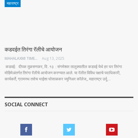
महाराष्ट्र
कडवईत तिरंगा रॅलीचे आयोजन
MAHALAXMI TIMES
Aug 13, 2025
कडवई: दीपक तुळसणकर, दि .१३ : संगमेश्वर तालुक्यातील कडवई येथे हर घर तिरंगा
मोहिमेअंतर्गत तिरंगा रॅलीचे आयोजन करण्यात आले. या रॅलीत विविध पक्षाचे पदाधिकारी,
कार्यकर्ते, ग्रामस्थ तसेच भाईशा घोसाळकर ज्युनिअर कॉलेज,, महाराष्ट्र उर्दू…
SOCIAL CONNECT