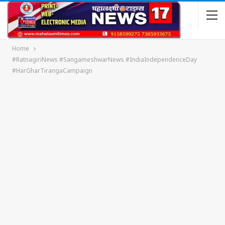
Home
#RatnagiriNews #SangameshwarNews #IndiaIndependenceDay
#HarGharTirangaCampaign