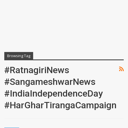
Browsing Tag
#RatnagiriNews
#SangameshwarNews
#IndiaIndependenceDay
#HarGharTirangaCampaign