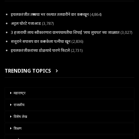
इचलकरंजीत तरूणाचा भर रस्त्यात तलवारीने वार करून खून
(4,864)
अट्टल चोरटे गजाआड
(3,787)
3 हजाराची लाच स्वीकारणारा ग्रामपंचायतीचा शिपाई ‘लाच लुचपत’ च्या जाळ्यात
(3,027)
सत्तूराने सपासप वार करून केला पत्नीचा खून
(2,836)
इचलकरंजीकरांच्या डोळयाचे पारणे फिटले
(2,731)
TRENDING TOPICS
महाराष्ट्र
राजकीय
विशेष लेख
शिक्षण