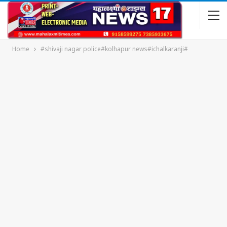
Home
#shivaji nagar police#kolhapur news#ichalkaranji#