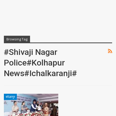
Browsing Tag
#shivaji Nagar
Police#kolhapur
News#ichalkaranji#
कोल्हापुर