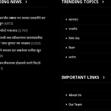
DING NEWS
TRENDING TOPICS
ंजीत तरूणाचा भर रस्त्यात तलवारीने वार
महाराष्ट्र
खून
(4,872)
राजकीय
ल चोरटे गजाआड
(3,797)
राची लाच स्वीकारणारा ग्रामपंचायतीचा
विशेष लेख
 ‘लाच लुचपत’ च्या जाळ्यात
(3,033)
शिक्षण
राने सपासप वार करून केला पत्नीचा खून
43)
आरोग्य
ंजीकरांच्या डोळयाचे पारणे फिटले
37)
IMPORTANT LINKS
About Us
Our Team