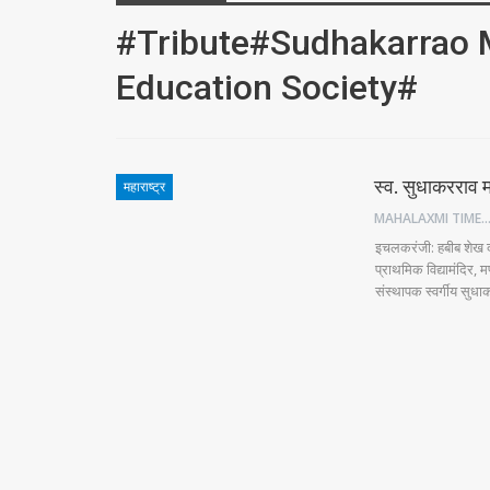
#tribute#Sudhakarrao 
Education Society#
स्व. सुधाकरराव मण
महाराष्ट्र
MAHALAXMI TIM
इचलकरंजी: हबीब शेख दर्
प्राथमिक विद्यामंदिर,
संस्थापक स्वर्गीय सु