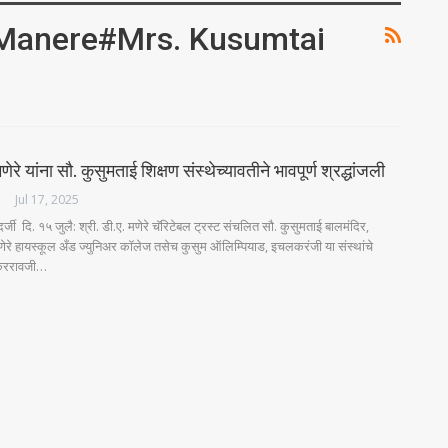
Manere#Mrs. Kusumtai
ेरे यांना सौ. कुसुमताई शिक्षण संस्थेच्यावतीने भावपूर्ण श्रद्धांजली
ES
Jul 17, 2025
जी दि. १५ जुलै: श्री. डी.ए. मणेरे चॅरिटेबल ट्रस्ट संचलित सौ. कुसुमताई बालमंदिर,
 मणेरे हायस्कूल अँड ज्युनिअर कॉलेज तसेच कुसुम ऑलिम्पियाड, इचलकरंजी या संस्थांचे
धाकररावजी…