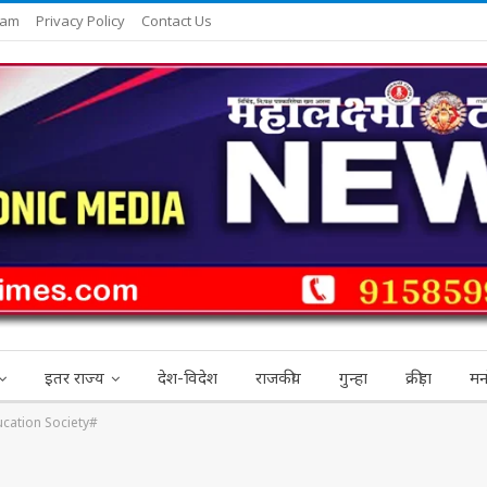
eam
Privacy Policy
Contact Us
इतर राज्य
देश-विदेश
राजकीय
गुन्हा
क्रीड़ा
मन
cation Society#