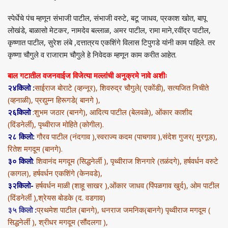
स्पेर्धेचे पंच म्हणून संभाजी पाटील, संभाजी वरुटे, बटू जाधव, प्रकाश खोत, बापू
लोखंडे, बाळासो मेटकर, नामदेव बल्लाळ, अमर पाटील, रामा माने,रवींद्र पाटील,
कृष्णात पाटील, सुरेश लंबे ,दत्तात्रय एकशिंगे विलास टिपुगडे यांनी काम पाहिले. तर
कृष्णा चौगुले व राजाराम चौगुले हे निवेदक म्हणून काम करीत आहेत.
बाल गटातील वजनवाईज विजेत्या मल्लांची अनुक्रमे नावे अशीः
२४किलो
:
साईराज बोराटे (व्हन्नूर), शिवरुद्र चौगुले( एकोंडी), सत्यजित निचीते
(व्हनाळी), प्रद्युम्न हिरूगडे( बानगे ),
२६किलो
:
शुभम जठार (बानगे), आदित्य पाटील (बेलवळे), ओंकार काशीद
(दिंडनेर्ली), पृथ्वीराज मोहिते (कोगील).
२८ किलो:
गौरव पाटील (नंदगाव ),स्वराज्य कदम (पाचगाव ),संदेश गुजर( मुरगूड),
रितेश मगदूम (बानगे).
३० किलो
:
शिवानंद मगदूम (सिद्धनेर्ली ), पृथ्वीराज शिनगारे (तळंदगे), हर्षवर्धन वरुटे
(कागल), हर्षवर्धन एकशिंगे (केनवडे),
३२किलो-
हर्षवर्धन माळी (शाहू साखर ),ओंकार जाधव (पिंपळगाव खुर्द), ओम पाटील
(दिंडनेर्ली ),श्रेयस बोडके (द. वडगाव)
३५ किलो :
प्रथमेश पाटील (बानगे), धनराज जमनिक(बानगे) पृथ्वीराज मगदूम (
सिद्धनेर्ली ), श्रीधर मगदूम (सौंदलगा ),