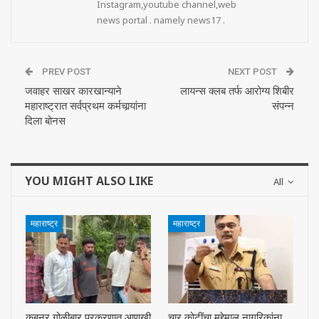
Instagram,youtube channel,web
news portal . namely news17 .
PREV POST
NEXT POST
जवाहर साखर कारखान्याने
लायन्स क्लब तर्फ आरोग्य शिबीर
महाराष्ट्रात सर्वप्रथम कर्मचार्‍यांना
संपन्न
दिला बोनस
YOU MIGHT ALSO LIKE
All
महाराष्ट्र
महाराष्ट्र
कबनूर गोळीबार प्रकरणात आणखी
चार कोटींचा मुद्देमाल नागरिकांना