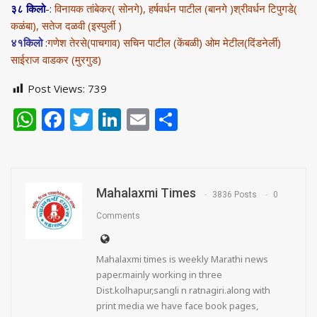
३८ किलो
-:
विनायक तांबेकर( सोनगे), हर्षवर्धन पाटील (बानगे )श्रीवर्धन टिपुगडे(
कळंबा), सतेज दळवी (इस्पुर्ली )
४१किलो
:
गणेश तेरसे(पाचगाव) सचिन पाटील (केंबळी) ओम मेटील(दिंडनेर्ली)
साईराज वाडकर (मुरगुड)
Post Views:
739
WhatsApp
Facebook
Twitter
LinkedIn
Email
Share
Mahalaxmi Times
3836 Posts
0
Comments
Mahalaxmi times is weekly Marathi news
paper.mainly working in three
Dist.kolhapur,sangli n ratnagiri.along with
print media we have face book pages,