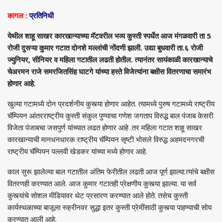
कागल :
प्रतिनिधी
येथील शाहू साखर कारखान्याच्या मॅटवरील भव्य कुस्ती स्पर्धेत आज मंगळवारी ता 5
रोजी दुसऱ्या कुमार गटात दोनशे मल्लांची नोंदणी झाली. उद्या बुधवारी ता.६ रोजी
ज्युनियर, सीनियर व महिला गटातील लढती होतील. त्यानंतर सायंकाळी कारखान्याचे
चेअरमन राजे समरजितसिंह घाटगे यांच्या हस्ते विजेत्यांना बक्षीस वितरणाचा समारंभ
होणार आहे.
खुल्या गटामध्ये दोन प्रदर्शनीय कुस्त्या होणार आहेत. त्यामध्ये पुरुष गटामध्ये राष्ट्रीय
चॅम्पियन आंतरराष्ट्रीय कुस्ती संकुल पुण्याचा गणेश जगताप विरुद्ध बाल पंजाब केसरी
विजेता पंजाबचा जसपुर्ण यांच्यात लढत होणार आहे .तर महिला गटात शाहू साखर
कारखान्याची मानधनधारक राष्ट्रीय चॅम्पियन सृष्टी भोसले विरुद्ध अहमदनगरची
राष्ट्रीय चॅम्पियन पल्लवी खेडकर यांच्या मध्ये होणार आहे.
काल सुरू झालेल्या बाल गटातील अंतिम फेरीतील लढती आज पूर्ण झाल्या.त्यांचे बक्षीस
वितरणही करण्यात आले. आज कुमार गटातही प्रेक्षणीय कुस्त्या झाल्या. या सर्व
कुस्त्यांचे सोशल मीडियावर थेट प्रसारण करण्यात आले होते. तसेच कुस्ती
कार्यस्थळाच्या बाजूला स्क्रीनवर सुद्धा इतर कुस्ती प्रेमींसाठी कुस्त्या पाहण्याची सोय
करण्यात आली आहे.