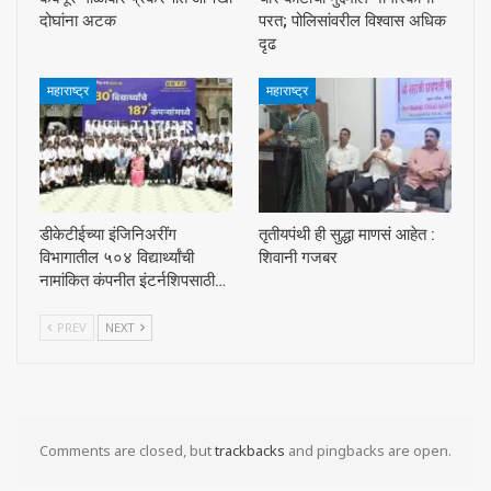
दोघांना अटक
परत; पोलिसांवरील विश्वास अधिक
दृढ
महाराष्ट्र
महाराष्ट्र
डीकेटीईच्या इंजिनिअरींग
तृतीयपंथी ही सुद्धा माणसं आहेत :
विभागातील ५०४ विद्यार्थ्यांची
शिवानी गजबर
नामांकित कंपनीत इंटर्नशिपसाठी…
PREV
NEXT
Comments are closed, but
trackbacks
and pingbacks are open.