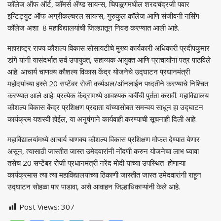
कॉलेज ऑफ ऑर्ट, कॉमर्स ॲण्ड सायन्स, चिपळूणमधील शरदचंद्रजी पवार
इन्टिट्युट ऑफ अग्रीकल्चरल सायन्स, गुरुकुल कॉलेज आणि संजीवनी नर्सिंग
कॉलेज अशा 8 महाविद्यालयांची जिल्ह्यातून निवड करण्यात आली आहे.
महाराष्ट्र राज्य कौशल्य विकास सोसायटीचे मुख्य कार्यकारी अधिकारी प्रदीपकुमार
डांगे यांनी यासंदर्भात सर्व उपायुक्त, सहाय्यक आयुक्त आणि प्राचार्यांना पत्र पाठविले
आहे. आचार्य चाणक्य कौशल्य विकास केंद्र योजनेचे उद्घाटन प्रधानमंत्री
महोदयांच्या हस्ते 20 सप्टेंबर रोजी वर्च्यअल/ऑनलाईन पध्दतीने करण्याचे निश्चित
करण्यात आले आहे. प्रत्येक केंद्रामध्ये आवश्यक बाबींची पुर्तता करावी. महाविद्यालय
कौशल्य विकास केंद्र प्रशिक्षण प्रदाता यांच्यासोबत समन्वय साधून हा उद्घाटन
कार्यक्रम यशस्वी होईल, या अनुषंगाने कार्यवाही करण्याची सूचनाही दिली आहे.
महाविद्यालयांमध्ये आचार्य चाणक्य कौशल्य विकास प्रशिक्षण मोफत देण्यात येणार
असून, त्यासाठी जास्तीत जास्त उमेदवारांनी नोंदणी करुन योजनेचा लाभ घ्यावा
तसेच 20 सप्टेंबर रोजी प्रधानमंत्री नरेंद मोदी यांच्या उपस्थित होणाऱ्या
कार्यक्रमास त्या त्या महाविद्यालयांच्या ठिकाणी जास्तीत जास्त उमेदवारांनी राहून
उद्घाटन सोहळा पार पाडावा, असे आवाहन जिल्हाधिकाऱ्यांनी केले आहे.
Post Views:
307