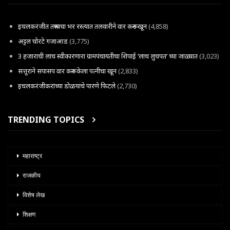
इचलकरंजीत तरूणाचा भर रस्त्यात तलवारीने वार करून खून
(4,858)
अट्टल चोरटे गजाआड
(3,775)
3 हजाराची लाच स्वीकारणारा ग्रामपंचायतीचा शिपाई ‘लाच लुचपत’ च्या जाळ्यात
(3,023)
सत्तूराने सपासप वार करून केला पत्नीचा खून
(2,833)
इचलकरंजीकरांच्या डोळयाचे पारणे फिटले
(2,730)
TRENDING TOPICS
महाराष्ट्र
राजकीय
विशेष लेख
शिक्षण