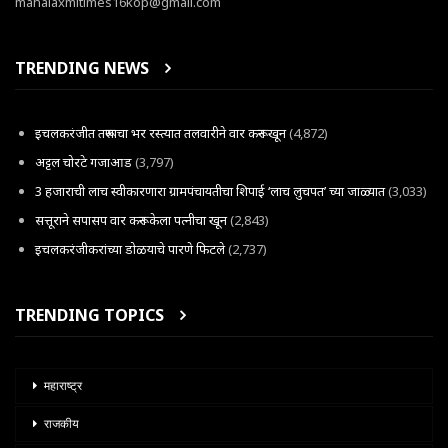
mahalaxmitimes16kop@gmail.com
TRENDING NEWS
इचलकरंजीत तरूणाचा भर रस्त्यात तलवारीने वार करून खून
(4,872)
अट्टल चोरटे गजाआड
(3,797)
3 हजाराची लाच स्वीकारणारा ग्रामपंचायतीचा शिपाई ‘लाच लुचपत’ च्या जाळ्यात
(3,033)
सत्तूराने सपासप वार करून केला पत्नीचा खून
(2,843)
इचलकरंजीकरांच्या डोळयाचे पारणे फिटले
(2,737)
TRENDING TOPICS
महाराष्ट्र
राजकीय