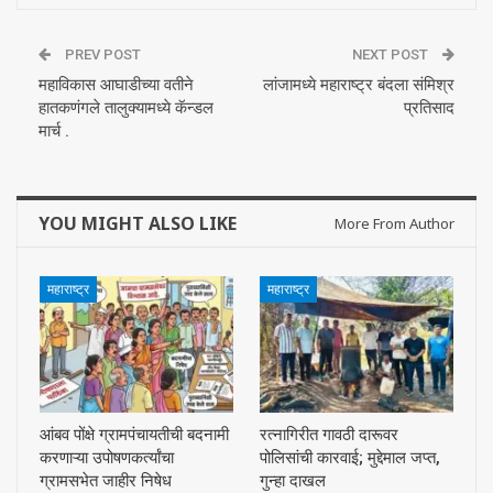
PREV POST
NEXT POST
महाविकास आघाडीच्या वतीने
लांजामध्ये महाराष्ट्र बंदला संमिश्र
हातकणंगले तालुक्यामध्ये कॅन्डल
प्रतिसाद
मार्च .
YOU MIGHT ALSO LIKE
More From Author
महाराष्ट्र
महाराष्ट्र
आंबव पोंक्षे ग्रामपंचायतीची बदनामी
रत्नागिरीत गावठी दारूवर
करणाऱ्या उपोषणकर्त्यांचा
पोलिसांची कारवाई; मुद्देमाल जप्त,
ग्रामसभेत जाहीर निषेध
गुन्हा दाखल