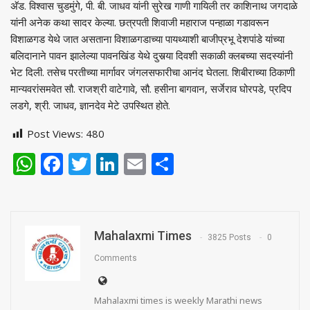
अ‍ॅड. विश्‍वास चुडमुंगे, पी. बी. जाधव यांनी सुरेख गाणी गायिली तर काशिनाथ जगदाळे
यांनी अनेक कथा सादर केल्या. छत्रपती शिवाजी महाराज पन्हाळा गडावरून
विशाळगड येथे जात असताना विशाळगडाच्या पायथ्याशी बाजीप्रभू देशपांडे यांच्या
बलिदानाने पावन झालेल्या पावनखिंड येथे दुसर्‍या दिवशी सकाळी क्लबच्या सदस्यांनी
भेट दिली. तसेच परतीच्या मार्गावर जंगलसफारीचा आनंद घेतला. शिबीराच्या ठिकाणी
मान्यवरांसमवेत सौ. राजश्री वाटेगावे, सौ. हसीना बागवान, सर्जेराव घोरपडे, प्रदिप
लडगे, श्री. जाधव, ज्ञानदेव मेटे उपस्थित होते.
Post Views:
480
WhatsApp
Facebook
Twitter
LinkedIn
Email
Share
Mahalaxmi Times
3825 Posts
0
Comments
Mahalaxmi times is weekly Marathi news