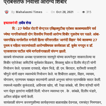
प्रोबसतर्फे निवासी आरोग्य शिबीर
On
Oct 28, 2021
315
By
Mahalaxmi Times
इचलकरंजी
:हबीब शेख
दि : 27 येथील रोटरी सेन्ट्रल एक्झिक्युटीव्ह प्रोबस क्लबच्यावतीने सर्व
ज्येष्ठ नागरिकांसाठी दोन दिवसीय निवासी आरोग्य शिबीर नुकतेच पार पडले. आंबा-
पावनखिंड मार्गावरील मनोली हिल्स परिसरातील ’आनंदी विहार’ येथे क्लबच्या 27
पुरूष व महिला सदस्यांसाठी आरोग्यविषयक कार्यशाळा डॉ. कुबेर मगदूम व डॉ.
प्रकाशराव पाटील यांचे मार्गदर्शनाखाली संपन्न झाली.
क्लबचे संस्थापक अध्यक्ष प्रकाशराव सातपुते यांच्या कल्पनेतून साकारलेल्या या
शिबीर प्रोजेक्ट कमिटीचे सुर्यकांत बिडकर, शिवबसु खोत व दिलीप शेट्टी यांनी
नियोजन केले. प्रकाश दत्तवाडे, मोहन भिडे, डी. एम. बिरादार, श्रीमती जयश्री
चौगुले यांनी वाहन व्यवस्थेचे नियोजन केले. या शिबीरात आहार, विहार, व्यायाम,
योगासन, प्राणायम याबद्दल सदस्यांनी आपले अनुभव सांगत प्रात्यक्षिके सादर केली.
त्यामध्ये महावीर कुरूंदवाडे, अविनाश खोत, सौ. रेखा कांबळे, सौ. विणा श्रेष्ठी यांनी
भाग घेवून इतरांना माहिती दिली. भोजन व्यवस्था एम . के . कांबळे, दिलीप भंडारे,
अजित कोईक यांनी केली.
सायंकाळी संपन्न करमणुकीच्या कार्यक्रमात बाळासाहेब देवनाळ, रामचंद्र निमणकर,