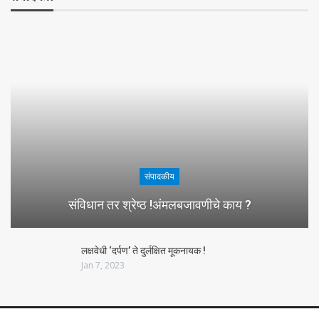
संपादकीय
संविधान तर श्रेष्ठ !अंमलबजावणीचे काय ?
लक्षवेधी ‘दर्पण’ ते दुर्लक्षित मूकनायक !
Jan 7, 2023