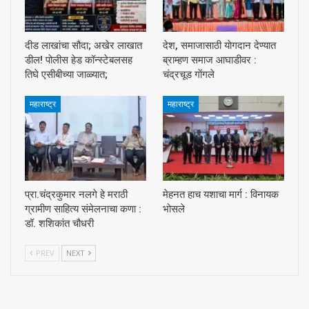
दीड लाखांचा सौदा; अखेर लाखात
देश, समाजासाठी याेगदान देण्यात
डील! पोलीस हेड कॉन्स्टेबलसह
ब्राम्हण समाज आघाडीवर :
तिघे एसीबीच्या जाळ्यात;
चंद्रचूड गाेंगले
महाराष्ट्र
महाराष्ट्र
प्रा.चंद्रकुमार नलगे हे मराठी
मेहनत हाच यशाचा मार्ग : विनायक
ग्रामीण साहित्य संमेलनाचा कणा :
भोसले
डॉ. शशिकांत चौधरी
PREV
NEXT