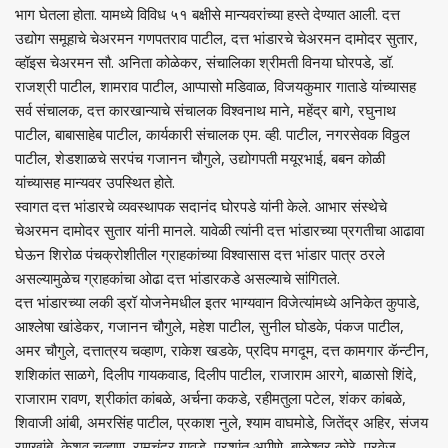
भाग घेतला होता. यामध्ये विविध ५१ बक्षीसे मान्यवरांच्या हस्ते देण्यात आली. दत्त
उद्योग समूहाचे चेअरमन गणपतराव पाटील, दत्त भांडारचे चेअरमन दामोदर सुतार,
व्हॉइस चेअरमन सौ. अनिता कोळेकर, संचालिका श्रीमती विनया घोरपडे, डॉ.
राजश्री पाटील, शामराव पाटील, आप्पासो मडिवाळ, विजयकुमार गाताडे यांच्यासह
सर्व संचालक, दत्त कारखान्याचे संचालक विश्वनाथ माने, महेंद्र बागे, रघुनाथ
पाटील, बाबासाहेब पाटील, कार्यकारी संचालक एम. व्ही. पाटील, नगरसेवक विठ्ठल
पाटील, शेडशाळचे सरपंच गजानन चौगुले, उद्योगपती मयूरभाई, बबन कोळी
यांच्यासह मान्यवर उपस्थित होते.
स्वागत दत्त भांडारचे व्यवस्थापक सदानंद घोरपडे यांनी केले. आभार संस्थेचे
चेअरमन दामोदर सुतार यांनी मानले. यावेळी त्यांनी दत्त भांडारच्या प्रगतीचा आढावा
घेऊन शिरोळ पंचक्रोशीतील ग्राहकांच्या विश्वासास दत्त भांडार पात्र ठरले
असल्यामुळेच ग्राहकांचा ओढा दत्त भांडारकडे असल्याचे सांगितले.
दत्त भांडारच्या लकी ड्रॉ योजनेमधील इतर भाग्यवान विजेत्यांमध्ये अनिकेत कुपाडे,
आश्लेषा खांडेकर, गजानन चौगुले, महेश पाटील, सुनील घोडके, पंकज पाटील,
अमर चौगुले, दत्तात्रय चव्हाण, राकेश खडके, प्रदिप मगदूम, दत्त कामगार कॅन्टीन,
शशिकांत साळगे, दिलीप गायकवाड, दिलीप पाटील, राजाराम आरगे, बाळासो शिंदे,
राजाराम रावण, श्रीकांत कांबळे, अर्चना ककडे, रहीमतुला पटेल, शंकर कांबळे,
शिवाजी आंबी, अमरसिंह पाटील, प्रकाश नुले, श्याम वाघमोडे, जितेंद्र अहिर, संजय
रणखांबे, केशव चव्हाण, रामचंद्र गावडे, प्रशांत अपीणे, बाळेश्वर कोरे, परवेज