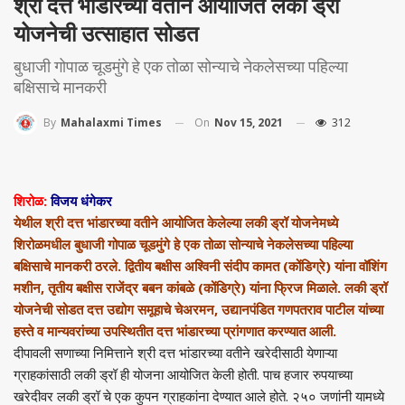
श्री दत्त भांडारच्या वतीने आयोजित लकी ड्रॉ
योजनेची उत्साहात सोडत
बुधाजी गोपाळ चूडमुंगे हे एक तोळा सोन्याचे नेकलेसच्या पहिल्या
बक्षिसाचे मानकरी
On
Nov 15, 2021
312
By
Mahalaxmi Times
शिरोळ:
विजय धंगेकर
येथील श्री दत्त भांडारच्या वतीने आयोजित केलेल्या लकी ड्रॉ योजनेमध्ये
शिरोळमधील बुधाजी गोपाळ चूडमुंगे हे एक तोळा सोन्याचे नेकलेसच्या पहिल्या
बक्षिसाचे मानकरी ठरले. द्वितीय बक्षीस अश्विनी संदीप कामत (कोंडिग्रे) यांना वॉशिंग
मशीन, तृतीय बक्षीस राजेंद्र बबन कांबळे (कोंडिग्रे) यांना फ्रिज मिळाले. लकी ड्रॉ
योजनेची सोडत दत्त उद्योग समूहाचे चेअरमन, उद्यानपंडित गणपतराव पाटील यांच्या
हस्ते व मान्यवरांच्या उपस्थितीत दत्त भांडारच्या प्रांगणात करण्यात आली.
दीपावली सणाच्या निमित्ताने श्री दत्त भांडारच्या वतीने खरेदीसाठी येणाऱ्या
ग्राहकांसाठी लकी ड्रॉ ही योजना आयोजित केली होती. पाच हजार रुपयाच्या
खरेदीवर लकी ड्रॉ चे एक कुपन ग्राहकांना देण्यात आले होते. २५० जणांनी यामध्ये