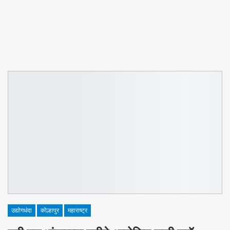
उद्योगधंदा
कोल्हापुर
महाराष्ट्र