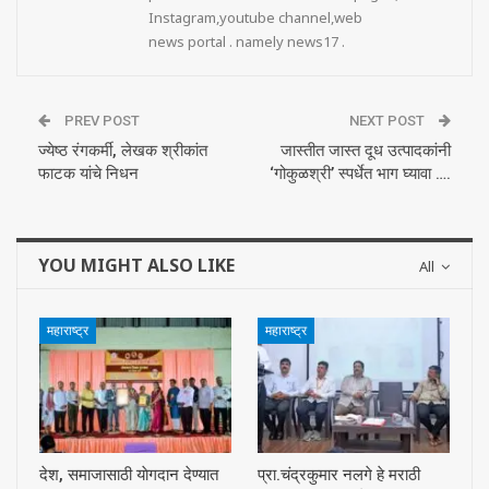
Instagram,youtube channel,web
news portal . namely news17 .
PREV POST
NEXT POST
ज्येष्ठ रंगकर्मी, लेखक श्रीकांत
जास्‍तीत जास्‍त दूध उत्‍पादकांनी
फाटक यांचे निधन
‘गोकुळश्री’ स्पर्धेत भाग घ्‍यावा ….
YOU MIGHT ALSO LIKE
All
महाराष्ट्र
महाराष्ट्र
देश, समाजासाठी याेगदान देण्यात
प्रा.चंद्रकुमार नलगे हे मराठी