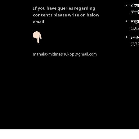
3 हजा
If you have queries regarding
शिपाई
contents please write on below
सत्तू
email
(2,8
इचलकर
(2,7
mahalaxmitimes16kop@gmail.com