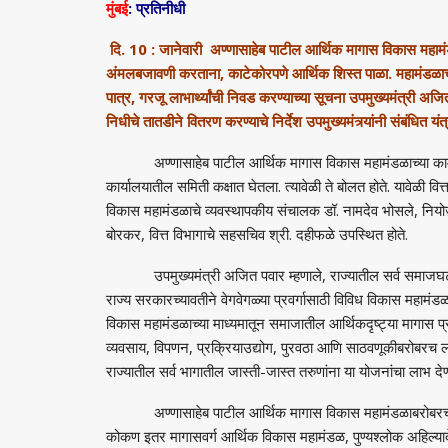
मुंबई
: प्रतिनीधी
दि. 10 : जानेवारी अण्णासाहेब पाटील आर्थिक‍ मागास विकास महामंडळा
अंमलबजावणी करताना
,
काटेकोरपणे आर्थिक शिस्त पाळा. महामंडळाच्
पात्र
,
गरजू लाभार्थ्यांची निवड करण्याच्या सूचना उपमुख्यमंत्री अजि
निधीचे तातडीने वितरण करण्याचे निर्देश उपमुख्यमंत्र्यांनी संबंधित यंत
अण्णासाहेब पाटील आर्थिक मागास विकास महामंडळाच्या कामाचा आ
कार्यालयातील समिती कक्षात घेतला. त्यावेळी ते बोलत होते. यावेळी वि
विकास महामंडळाचे व्यवस्थापकीय संचालक डॉ. नामदेव भोसले
,
नियो
बोरकर
,
वित्त विभागाचे सहसचिव श्री. दहीफळे उपस्थित होते.
उपमुख्यमंत्री अजित पवार म्हणाले
,
राज्यातील सर्व समाजघट
राज्य सरकारच्यावतीने वेगवेगळ्या प्रवर्गासाठी विविध विकास महामंड
विकास महामंडळाच्या माध्यमातून समाजातील आर्थिकदृष्ट्या मागास प्रव
व्यवसाय
,
विपणन
,
प्रक्रियाउद्योग
,
पुरवठा आणि साठवणूकीबरोबरच लघ
राज्यातील सर्व भागातील जास्ती-जास्त तरुणांना या योजनांचा लाभ देण्
अण्णासाहेब पाटील आर्थिक मागास विकास महामंडळाबरोबरच महार
कोकण इतर मागासवर्ग आर्थिक विकास महामंडळ
,
पुण्यश्लोक अहिल्य