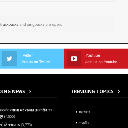
t
trackbacks
and pingbacks are open.
Twitter
Youtube
Join us on Twitter
Join us on Youtube
DING NEWS
TRENDING TOPICS
ंजीत तरूणाचा भर रस्त्यात तलवारीने वार
महाराष्ट्र
खून
(4,855)
राजकीय
ल चोरटे गजाआड
(3,773)