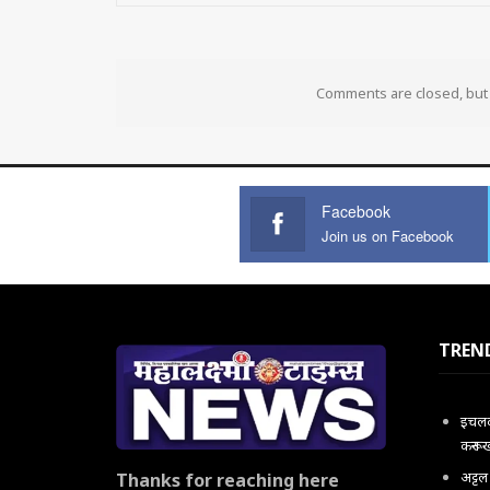
Comments are closed, bu
Facebook
Join us on Facebook
TREN
इचलकर
करून 
अट्ट
Thanks for reaching here