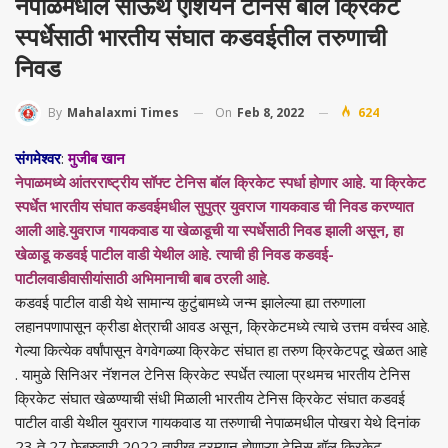
नेपाळमधील साऊथ एशियन टेनिस बॉल क्रिकेट
स्पर्धेसाठी भारतीय संघात कडवईतील तरुणाची
निवड
On
Feb 8, 2022
624
By
Mahalaxmi Times
संगमेश्वर
:
मुजीब खान
नेपाळमध्ये आंतरराष्ट्रीय सॉफ्ट टेनिस बॉल क्रिकेट स्पर्धा होणार आहे. या क्रिकेट
स्पर्धेत भारतीय संघात कडवईमधील सुपुत्र युवराज गायकवाड ची निवड करण्यात
आली आहे.युवराज गायकवाड या खेळाडूची या स्पर्धेसाठी निवड झाली असून, हा
खेळाडू कडवई पाटील वाडी येथील आहे. त्याची ही निवड कडवई-
पाटीलवाडीवासीयांसाठी अभिमानाची बाब ठरली आहे.
कडवई पाटील वाडी येथे सामान्य कुटुंबामध्ये जन्म झालेल्या ह्या तरुणाला
लहानपणापासून क्रीडा क्षेत्राची आवड असून, क्रिकेटमध्ये त्याचे उत्तम वर्चस्व आहे.
गेल्या कित्येक वर्षांपासून वेगवेगळ्या क्रिकेट संघात हा तरुण क्रिकेटपटू खेळत आहे
. यामुळे सिनिअर नॅशनल टेनिस क्रिकेट स्पर्धेत त्याला प्रथमच भारतीय टेनिस
क्रिकेट संघात खेळण्याची संधी मिळाली भारतीय टेनिस क्रिकेट संघात कडवई
पाटील वाडी येथील युवराज गायकवाड या तरुणाची नेपाळमधील पोखरा येथे दिनांक
23 ते 27 फेब्रुवारी 2022 तारीख दरम्यान होणाऱ्या टेनिस बॉल क्रिकेट