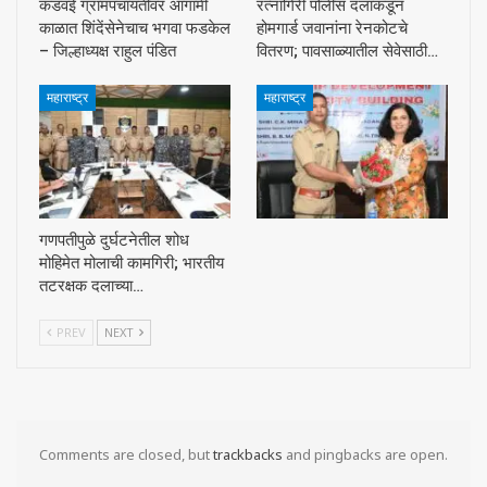
कडवई ग्रामपंचायतीवर आगामी
रत्नागिरी पोलीस दलाकडून
काळात शिंदेंसेनेचाच भगवा फडकेल
होमगार्ड जवानांना रेनकोटचे
– जिल्हाध्यक्ष राहुल पंडित
वितरण; पावसाळ्यातील सेवेसाठी…
महाराष्ट्र
महाराष्ट्र
गणपतीपुळे दुर्घटनेतील शोध
मोहिमेत मोलाची कामगिरी; भारतीय
तटरक्षक दलाच्या…
PREV
NEXT
Comments are closed, but
trackbacks
and pingbacks are open.