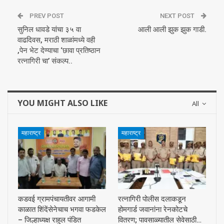
PREV POST
NEXT POST
सुनिल धावडे यांचा ३५ वा
आली आली झुक झुक गाडी.
वाढदिवस, मराठी शाळांमध्ये वही
,पेन भेट देण्याचा ‘छावा प्रतिष्ठान
रत्नागिरी चा’ संकल्प..
YOU MIGHT ALSO LIKE
All
महाराष्ट्र
महाराष्ट्र
कडवई ग्रामपंचायतीवर आगामी
रत्नागिरी पोलीस दलाकडून
काळात शिंदेंसेनेचाच भगवा फडकेल
होमगार्ड जवानांना रेनकोटचे
– जिल्हाध्यक्ष राहुल पंडित
वितरण; पावसाळ्यातील सेवेसाठी…