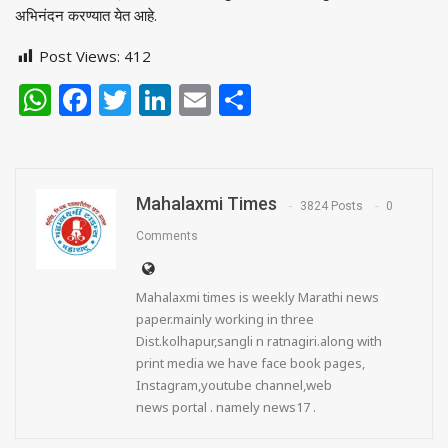
अभिनंदन करण्यात येत आहे.
Post Views:
412
WhatsApp
Facebook
Twitter
LinkedIn
Email
Share
Mahalaxmi Times
3824 Posts
0
Comments
Mahalaxmi times is weekly Marathi news
paper.mainly working in three
Dist.kolhapur,sangli n ratnagiri.along with
print media we have face book pages,
Instagram,youtube channel,web
news portal . namely news17 .