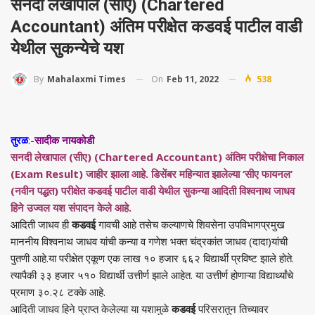
सनदी लेखापाल (सीए) (Chartered
Accountant) अंतिम परीक्षेत कडवई पाटील वाडी
येथील सुकन्येचे यश
On
Feb 11, 2022
538
By
Mahalaxmi Times
तुरळ
:-
सादीक नायकोडी
सनदी लेखापाल (सीए) (Chartered Accountant) अंतिम परीक्षेचा निकाल
(Exam Result) जाहीर झाला आहे. डिसेंबर महिन्यात झालेल्या ‘सीए फायनल’
(नवीन पद्धत) परीक्षेत कडवई पाटील वाडी येथील सुकन्या आदिती विश्वनाथ जाधव
हिने उज्वल यश संपादन केले आहे.
आदिती जाधव ही
कडवई
गावची आहे तसेच कल्याणचे शिवसेना उपविभागप्रमुख
माननीय विश्वनाथ जाधव यांची कन्या व गणेश भक्त चंद्रकांत जाधव (दादा)यांची
पुतणी आहे.या परीक्षेत एकूण एक लाख १० हजार ६६२ विद्यार्थी प्रविष्ट झाले होते.
त्यापैकी ३३ हजार ५१० विद्यार्थी उत्तीर्ण झाले आहेत. या उत्तीर्ण होणाऱ्या विद्यार्थ्यांचे
प्रमाण ३०.२८ टक्के आहे.
आदिती जाधव हिने प्राप्त केलेल्या या यशामुळे
कडवई
परिसरातुन तिच्यावर