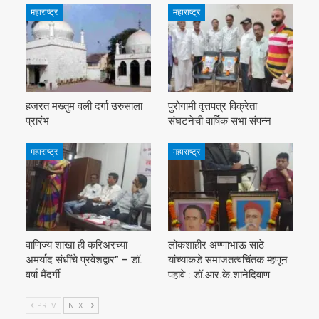
महाराष्ट्र
महाराष्ट्र
हजरत मख्तुम वली दर्गा उरुसाला
पुरोगामी वृत्तपत्र विक्रेता
प्रारंभ
संघटनेची वार्षिक सभा संपन्न
महाराष्ट्र
महाराष्ट्र
वाणिज्य शाखा ही करिअरच्या
लोकशाहीर अण्णाभाऊ साठे
अमर्याद संधींचे प्रवेशद्वार” – डॉ.
यांच्याकडे समाजतत्वचिंतक म्हणून
वर्षा मैंदर्गी
पहावे : डॉ.आर.के.शानेदिवाण
PREV
NEXT