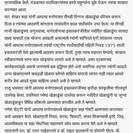
प्रास्ताविक केले. मंडळाच्या पदाधिकाऱ्यांच्या हस्ते पाहुण्यांना बुके देऊन त्यांचा सत्कार
करण्यात आला.
प्रा. शेखर शहा यांनी आपल्या मनोगतात तीनही दिग्गज खेळाडूंचा परिचय करून
दिला व त्यांच्या आठवणी सांगताना तत्कालीन काळ सर्वांसमोर उभा केला. या तीनही
माजी खेळाडूंच्या अनुभवाचा, मार्गदर्शनाचा इचलकरंजीतील नवोदित खेळाडूंना फायदा
व्हावा यासाठी एक योजना आखली असल्याचे त्यांनी सांगितले.श्री शांताराम जाधव
यांनी आपल्या मनोगतामध्ये त्यांची राष्ट्रीय स्पर्धेसाठीची पहिली निवड 1975 साली
इचलकरंजी येथे झाल्याची आठवण करून दिली. पुन्हा त्याच शहरात येण्याचे, सत्कार
स्वीकारण्याचे भाग्य फार थोड्यांना लाभते असे ते म्हणाले. अशा प्रकारच्या
कार्यक्रमांमुळे आमचे जगण्याचे बळ वृद्धिंगत होते असे भावनिक उद्गार त्यांनी काढले.
अन्य खेळांप्रमाणे कबड्डी खेळात कोणते साहित्य वापरावे लागत नाही त्यात आपले
शरीर हेच आपले मुख्य साहित्य असते असे ते म्हणाले.
राजू भावसार यांनी आपल्या मनोगतामध्ये इचलकरंजीच्या क्रीडा संस्कृतीचा गौरवपूर्ण
उल्लेख केला. उपस्थित ज्येष्ठ खेळाडूंचा उल्लेख करून नवोदित खेळाडूंनी या जुन्या
खेळाडूंकडून विविध कौशल्ये आत्मसात करावीत असे ते म्हणाले.
गणेश शेट्टी यांनी आपल्या मनोगतामध्ये खेळाडूंना सहा गोष्टी आत्मसात कराव्यात
असे आवाहन केले. खेळाप्रती निष्ठा, सराव, चिकाटी, सतत शिकण्याची वृत्ती, जिद्द,
आत्मविश्वास या सहा गोष्टींच्या सहाय्याने ध्येय साध्य करता येते असे ते म्हणाले.
याप्रसंगी प्रा. डॉ. रतन नाईकनवरे व डॉ. राहुल कुलकर्णी या दोघांनी पीएच. डी.