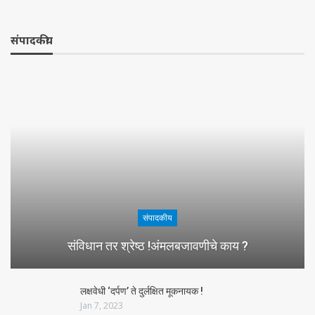
संपादकीय
संपादकीय
संविधान तर श्रेष्ठ !अंमलबजावणीचे काय ?
लक्षवेधी ‘दर्पण’ ते दुर्लक्षित मूकनायक !
Jan 7, 2023