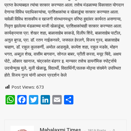
प्राप्त केल्याबद्दल त्यांचा सत्कार करण्यात आला. तसेच मंडळाच्या विकासात योगदान
देणाऱ्या विविध पदाधिकाऱ्यांचा, प्रशिक्षकांचा व खेळाडूंचा सत्कार करण्यात आला.
यावेळी विविध शासकीय व खाजगी संस्थानमधून वरिष्ठ हुद्यांवर कार्यरत असणाऱ्या,
निवृत्त झालेल्या मंडळाच्या माजी खेळाडूंचा, प्रशिक्षकांचाही सत्कार करण्यात आला.
कार्यक्रमास प्रा. शेखर शहा, बाळासाहेब काकडे, दिलीप शिंदे, बाळासाहेब पाटील,
अतुल बुगड, प्रा. डॉ. रतन नाईकनवरे, जयपाल हेरलगे, विजय गुरव, बाळासाहेब
चव्हाण, डॉ. राहुल कुलकर्णी, अमोल आडसुळे, कल्पेश शहा, राहुल मडके, मोहन
भगत, अब्दुल शेख, वासीम बागवान, सोनल बाबर, प्रीती करवा, मयूर चिंदे, अक्षय
पोटे, ओंकार खानाज, चंद्रकांत बंडगर इ. मान्यवर तसेच डायनॅमिक स्पोर्ट्सचे
उदयोन्मुख मुले, मुली खेळाडू, विद्यार्थी, विद्यार्थिनी,पालक मोठ्या संख्येने उपस्थित
होते. विजय गुरव यांनी आभार प्रदर्शन केले
Post Views:
673
WhatsApp
Facebook
Twitter
LinkedIn
Email
Share
Mahalaxmi Times
3819 Posts
0