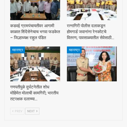
कडवई ग्रामपंचायतीवर आगामी
रत्नागिरी पोलीस दलाकडून
काळात शिंदेंसेनेचाच भगवा फडकेल
होमगार्ड जवानांना रेनकोटचे
– जिल्हाध्यक्ष राहुल पंडित
वितरण; पावसाळ्यातील सेवेसाठी…
महाराष्ट्र
महाराष्ट्र
गणपतीपुळे दुर्घटनेतील शोध
मोहिमेत मोलाची कामगिरी; भारतीय
तटरक्षक दलाच्या…
PREV
NEXT