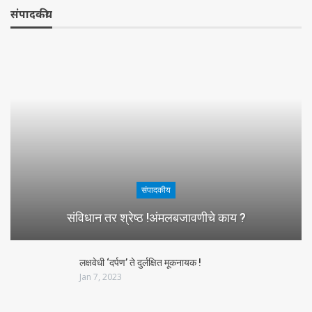
संपादकीय
संपादकीय
संविधान तर श्रेष्ठ !अंमलबजावणीचे काय ?
लक्षवेधी ‘दर्पण’ ते दुर्लक्षित मूकनायक !
Jan 7, 2023