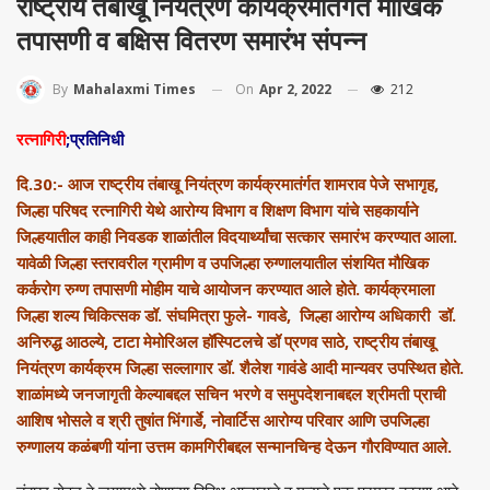
राष्ट्रीय तंबाखू नियंत्रण कार्यक्रमातंर्गत मौखिक
तपासणी व बक्षिस वितरण समारंभ संपन्न
On
Apr 2, 2022
212
By
Mahalaxmi Times
रत्नागिरी
;प्रतिनिधी
दि.30:- आज राष्ट्रीय तंबाखू नियंत्रण कार्यक्रमातंर्गत शामराव पेजे सभागृह,
जिल्हा परिषद रत्नागिरी येथे आरोग्य विभाग व शिक्षण विभाग यांचे सहकार्याने
जिल्हयातील काही निवडक शाळांतील विदयार्थ्यांचा सत्कार समारंभ करण्यात आला.
यावेळी जिल्हा स्तरावरील ग्रामीण व उपजिल्हा रुग्णालयातील संशयित मौखिक
कर्करोग रुग्ण तपासणी मोहीम याचे आयोजन करण्यात आले होते. कार्यक्रमाला
जिल्हा शल्य चिकित्सक डॉ. संघमित्रा फुले- गावडे, जिल्हा आरोग्य अधिकारी डॉ.
अनिरुद्ध आठल्ये, टाटा मेमोरिअल हॉस्पिटलचे डॉ प्रणव साठे, राष्ट्रीय तंबाखू
नियंत्रण कार्यक्रम जिल्हा सल्लागार डॉ. शैलेश गावंडे आदी मान्यवर उपस्थित होते.
शाळांमध्ये जनजागृती केल्याबद्दल सचिन भरणे व समुपदेशनाबद्दल श्रीमती प्राची
आशिष भोसले व श्री तुषांत भिंगार्डे, नोवार्टिस आरोग्य परिवार आणि उपजिल्हा
रुग्णालय कळंबणी यांना उत्तम कामगिरीबद्दल सन्मानचिन्ह देऊन गौरविण्यात आले.