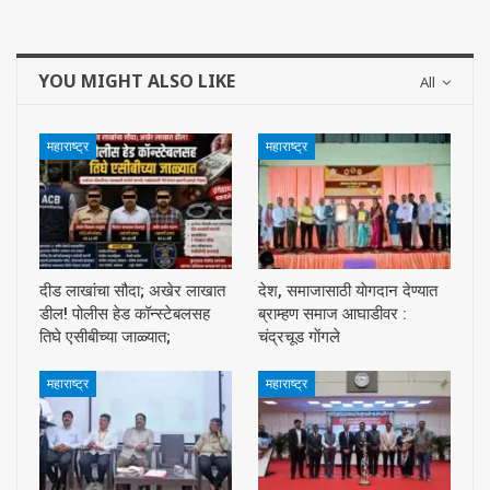
YOU MIGHT ALSO LIKE
All
महाराष्ट्र
महाराष्ट्र
दीड लाखांचा सौदा; अखेर लाखात
देश, समाजासाठी याेगदान देण्यात
डील! पोलीस हेड कॉन्स्टेबलसह
ब्राम्हण समाज आघाडीवर :
तिघे एसीबीच्या जाळ्यात;
चंद्रचूड गाेंगले
महाराष्ट्र
महाराष्ट्र