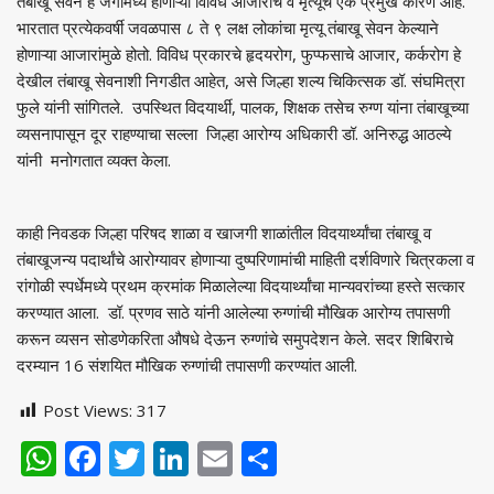
तंबाखू सेवन हे जगामध्ये होणाऱ्या विविध आजाराचे व मृत्यूचे एक प्रमुख कारण आहे.
भारतात प्रत्येकवर्षी जवळपास ८ ते ९ लक्ष लोकांचा मृत्यू तंबाखू सेवन केल्याने
होणाऱ्या आजारांमुळे होतो. विविध प्रकारचे हृदयरोग, फुप्फसाचे आजार, कर्करोग हे
देखील तंबाखू सेवनाशी निगडीत आहेत, असे जिल्हा शल्य चिकित्सक डॉ. संघमित्रा
फुले यांनी सांगितले. उपस्थित विदयार्थी, पालक, शिक्षक तसेच रुग्ण यांना तंबाखूच्या
व्यसनापासून दूर राहण्याचा सल्ला जिल्हा आरोग्य अधिकारी डॉ. अनिरुद्ध आठल्ये
यांनी मनोगतात व्यक्त केला.
काही निवडक जिल्हा परिषद शाळा व खाजगी शाळांतील विदयार्थ्यांचा तंबाखू व
तंबाखूजन्य पदार्थांचे आरोग्यावर होणाऱ्या दुष्परिणामांची माहिती दर्शविणारे चित्रकला व
रांगोळी स्पर्धेमध्ये प्रथम क्रमांक मिळालेल्या विदयार्थ्यांचा मान्यवरांच्या हस्ते सत्कार
करण्यात आला. डॉ. प्रणव साठे यांनी आलेल्या रुग्णांची मौखिक आरोग्य तपासणी
करून व्यसन सोडणेकरिता औषधे देऊन रुग्णांचे समुपदेशन केले. सदर शिबिराचे
दरम्यान 16 संशयित मौखिक रुग्णांची तपासणी करण्यांत आली.
Post Views:
317
WhatsApp
Facebook
Twitter
LinkedIn
Email
Share