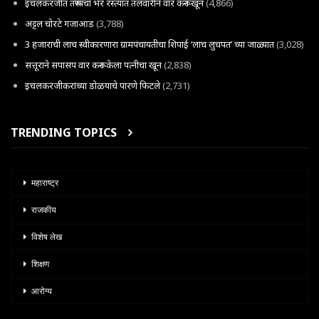
इचलकरंजीत तरूणाचा भर रस्त्यात तलवारीने वार करून खून
(4,866)
अट्टल चोरटे गजाआड
(3,788)
3 हजाराची लाच स्वीकारणारा ग्रामपंचायतीचा शिपाई ‘लाच लुचपत’ च्या जाळ्यात
(3,028)
सत्तूराने सपासप वार करून केला पत्नीचा खून
(2,838)
इचलकरंजीकरांच्या डोळयाचे पारणे फिटले
(2,731)
TRENDING TOPICS
महाराष्ट्र
राजकीय
विशेष लेख
शिक्षण
आरोग्य