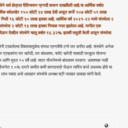
ने सर्व क्षेत्रात दैदिप्यमान प्रगती करून दाखविली आहे.या आर्थिक वर्षात
 आर्थिक वर्षअखेर १५५ कोटी २४ लाख ठेवी असून कर्जे १०७ कोटी ५१ लाख
ा निधी १६ कोटी ९० लाख इतका आहे. आर्थिक वर्ष २०२१-२२ मध्ये संस्थेला २
न संस्थेस २ कोटी १३ लाख इतका निव्वळ नफा झालेला आहे. मागील एक
 येऊन देखील संस्थेने
चालू वर्षात ९६.३२% इतकी वसुली केली असून संस्थेचा
ी टाकलेल्या विश्वासामुळेच संस्था प्रगतीचे टप्पे पार करीत आहे. संस्थेने अनेक
ल ग्राहकांना घर खरेदी, घर बांधकाम, फ्लॅट खरेदी यासाठी घरकुल योजना
णि मुदत १५ वर्षे आहे. सदर योजनेमध्ये बांधकाम परवाना आवश्यक नाही
्ज योजनेत ९.५% दराने कमीत कमी कागदपत्रे घेऊन त्वरित कर्ज उपलब्ध होते या
 लाभ घ्यावा असे आवाहन संस्थेचे अध्यक्ष श्री जवाहर छाबडा यांनी केले.