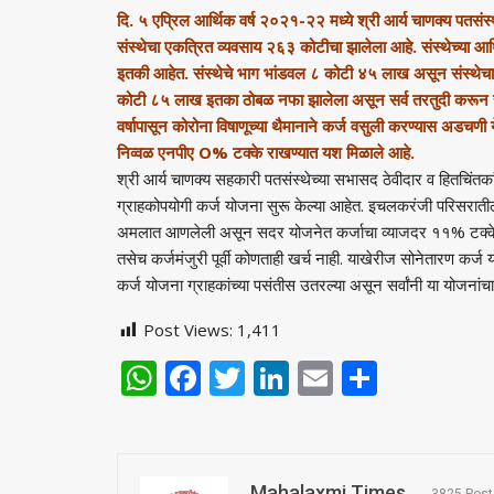
दि. ५ एप्रिल आर्थिक वर्ष २०२१-२२ मध्ये श्री आर्य चाणक्य पतसंस्थे
संस्थेचा एकत्रित व्यवसाय २६३ कोटीचा झालेला आहे. संस्थेच्या
इतकी आहेत.
संस्थेचे भाग भांडवल ८ कोटी ४५ लाख असून संस्थेच
कोटी ८५ लाख इतका ठोबळ नफा झालेला असून
सर्व तरतुदी करू
वर्षापासून कोरोना विषाणूच्या थैमानाने कर्ज वसुली करण्यास अडचणी
निव्वळ एनपीए O% टक्के राखण्यात यश मिळाले आहे.
श्री आर्य चाणक्य सहकारी पतसंस्थेच्या सभासद ठेवीदार व हितचिंतकांन
ग्राहकोपयोगी कर्ज योजना सुरू केल्या आहेत. इचलकरंजी परिसराती
अमलात आणलेली असून सदर योजनेत कर्जाचा व्याजदर ११% टक्के आ
तसेच कर्जमंजुरी पूर्वी कोणताही खर्च नाही. याखेरीज सोनेतारण कर
कर्ज योजना ग्राहकांच्या पसंतीस उतरल्या असून सर्वांनी या योजनांचा
Post Views:
1,411
WhatsApp
Facebook
Twitter
LinkedIn
Email
Share
Mahalaxmi Times