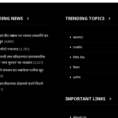
DING NEWS
TRENDING TOPICS
ंजीत तरूणाचा भर रस्त्यात तलवारीने वार
महाराष्ट्र
खून
(4,865)
राजकीय
ल चोरटे गजाआड
(3,787)
राची लाच स्वीकारणारा ग्रामपंचायतीचा
विशेष लेख
 ‘लाच लुचपत’ च्या जाळ्यात
(3,027)
शिक्षण
राने सपासप वार करून केला पत्नीचा खून
36)
आरोग्य
ंजीकरांच्या डोळयाचे पारणे फिटले
31)
IMPORTANT LINKS
About Us