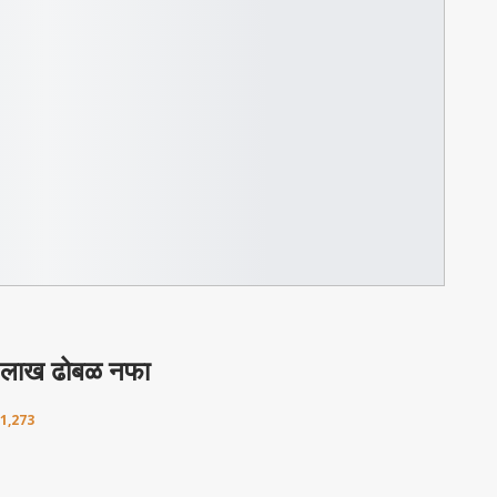
८५ लाख ढोबळ नफा
1,273