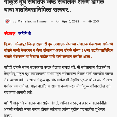
गोकुळ दूध संघातर्फे जेष्‍ठ संचालक अरुण डोंगळे
यांचा वाढदिवसानिमित्‍त सत्‍कार..
On
Apr 6, 2022
250
By
Mahalaxmi Times
कोल्‍हापूरः
प्रतिनिधी
दि.०६. कोल्‍हापूर जिल्‍हा सहकारी दूध उत्‍पादक संघाच्‍या संचालक मंडळाच्‍या सभेमध्‍ये
संघाचे माजी चेअरमन व जेष्‍ठ संचालक अरुण डोंगळे यांच्‍या ६५व्या वाढदिवसानिमित्‍य
संघाचे चेअरमन मा.विश्‍वास पाटील यांचे हस्‍ते सत्‍कार करणेत आला .
यावेळी डोंगळे साहेब सत्‍कारास उत्‍तर देताना म्‍हणाले की, मी सर्वसामान्‍य शेतकरी हा
केंद्रबिंदू मानून दूध व्‍यवसायाच्‍या माध्‍यमातून सर्वसामान्‍य शेतक-यांची जास्‍तीत-जास्‍त
सेवा करता यावी यासाठी गोकुळ दूध संघामार्फत मी नेहमीच प्रयत्‍नशील असतो असे
मनोगत व्यक्त केले. माझा वाढदिवस साजरा केल्या बद्दल मी गोकुळ परिवारातील सर्व
घटकाचा आभारी आहे.
यावेळी गोकुळचे संचालक बाबासाहेब चौगले, अजित नरके, व इतर संचालकांनीही
आपली मनोगते व्‍यक्‍त करुन डोंगळे साहेबाना त्‍यांच्‍या पुढील वाटचालीस शुभेच्‍छा
दिल्‍या.