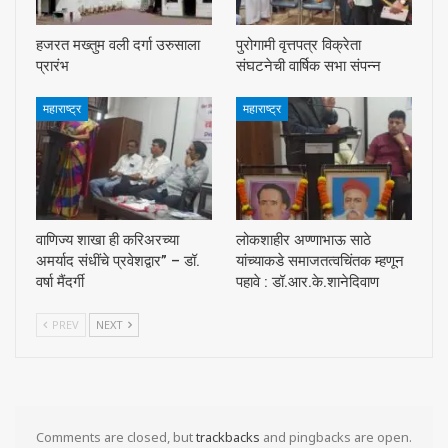
हजरत मख्तुम वली दर्गा उरुसाला
पुरोगामी वृत्तपत्र विक्रेता
प्रारंभ
संघटनेची वार्षिक सभा संपन्न
महाराष्ट्र
महाराष्ट्र
वाणिज्य शाखा ही करिअरच्या
लोकशाहीर अण्णाभाऊ साठे
अमर्याद संधींचे प्रवेशद्वार” – डॉ.
यांच्याकडे समाजतत्वचिंतक म्हणून
वर्षा मैंदर्गी
पहावे : डॉ.आर.के.शानेदिवाण
PREV
NEXT
Comments are closed, but
trackbacks
and pingbacks are open.