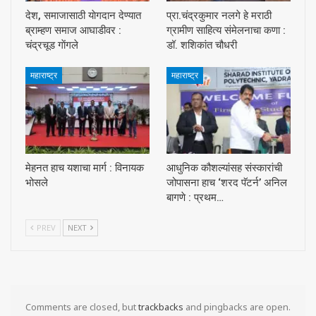
देश, समाजासाठी याेगदान देण्यात
प्रा.चंद्रकुमार नलगे हे मराठी
ब्राम्हण समाज आघाडीवर :
ग्रामीण साहित्य संमेलनाचा कणा :
चंद्रचूड गाेंगले
डॉ. शशिकांत चौधरी
महाराष्ट्र
महाराष्ट्र
मेहनत हाच यशाचा मार्ग : विनायक
आधुनिक कौशल्यांसह संस्कारांची
भोसले
जोपासना हाच ‘शरद पॅटर्न’ अनिल
बागणे : प्रथम…
PREV
NEXT
Comments are closed, but
trackbacks
and pingbacks are open.