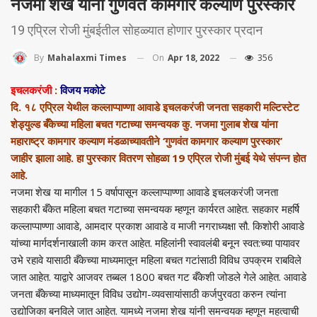
नजमा शेख यांना गुणवंत कामगार कल्याण पुरस्कार
19 एप्रिल रोजी मुंबईतील सोहळ्यात होणार पुरस्कार प्रदान
On
Apr 18, 2022
356
By
Mahalaxmi Times
इचलकरंजी
:
विजय मकोटे
दि. १८ एप्रिल येथील कल्लाप्पाण्णा आवाडे इचलकरंजी जनता सहकारी मल्टिस्टेट
शेड्युल्ड बँकेच्या महिला बचत गटाच्या समन्वयक कु. नजमा गुलाब शेख यांना
महाराष्ट्र कामगार कल्याण मंडळाच्यावतीने ‘गुणवंत कामगार कल्याण पुरस्कार’
जाहीर झाला आहे. हा पुरस्कार वितरण सोहळा 19 एप्रिल रोजी मुंबई येथे संपन्न होत
आहे.
नजमा शेख या मागील 15 वर्षापासून कल्लाप्पाण्णा आवाडे इचलकरंजी जनता
सहकारी बँकेत महिला बचत गटाच्या समन्वयक म्हणून कार्यरत आहेत. सहकार महर्षि
कल्लाप्पाण्णा आवाडे, आमदार प्रकाश आवाडे व माजी नगराध्यक्षा सौ. किशोरी आवाडे
यांच्या मार्गदर्शनाखाली काम करत आहेत. महिलांनी स्वावलंबी बनून स्वत:च्या पायावर
उभे रहावे यासाठी बँकेच्या माध्यमातून महिला बचत गटांसाठी विविध उपक्रम राबविले
जात आहेत. याद्वारे आजवर तब्बल 1800 बचत गट बँकेशी जोडले गेले आहेत. आवाडे
जनता बँकेच्या माध्यमातून विविध उद्योग-व्यवसायांसाठी कर्जपुरवठा करुन त्यांना
उद्योजिका बनविले जात आहेत. यामध्ये नजमा शेख यांनी समन्वयक म्हणून महत्वाची