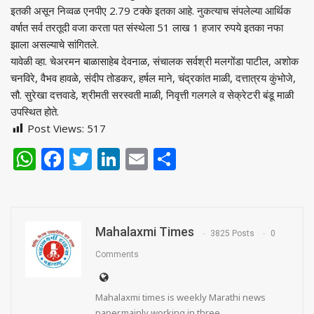
इतकी असून निव्वळ एनपीए 2.79 टक्के इतका आहे. नुकत्याच संपलेल्या आर्थिक
वर्षात सर्व तरतूदी वजा करता पत संस्थेला 51 लाख 1 हजार रुपये इतका नफा
झाला असल्याचे सांगितले.
यावेळी व्हा. चेअरमन बाळासाहेब देवनाळ, संचालक सर्वश्री मलगोंडा पाटील, अशोक
चनविरे, वैभव हावळे, संदीप तोडकर, हर्षल माने, चंद्रकांत माळी, दत्तात्रय कुंभोजे,
सौ. सुरेखा दत्तवाडे, श्रीमती सरस्वती माळी, निवृत्ती गलगले व सेक्रेटरी बंडू माळी
उपस्थित होते.
Post Views:
517
WhatsApp
Facebook
Twitter
LinkedIn
Email
Share
Mahalaxmi Times
3825 Posts
0
Comments
Mahalaxmi times is weekly Marathi news
paper.mainly working in three