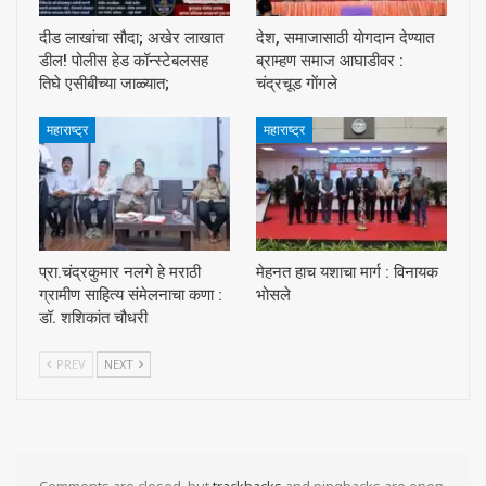
दीड लाखांचा सौदा; अखेर लाखात
देश, समाजासाठी याेगदान देण्यात
डील! पोलीस हेड कॉन्स्टेबलसह
ब्राम्हण समाज आघाडीवर :
तिघे एसीबीच्या जाळ्यात;
चंद्रचूड गाेंगले
महाराष्ट्र
महाराष्ट्र
प्रा.चंद्रकुमार नलगे हे मराठी
मेहनत हाच यशाचा मार्ग : विनायक
ग्रामीण साहित्य संमेलनाचा कणा :
भोसले
डॉ. शशिकांत चौधरी
PREV
NEXT
Comments are closed, but
trackbacks
and pingbacks are open.