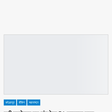
कोल्हापुर
बँकिंग
महाराष्ट्र