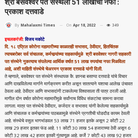
श्री बसवेश्‍वर पत संस्थेला 51 लाखाचा नफा :
प्रकाश दत्तवाडे
On
Apr 18, 2022
349
By
Mahalaxmi Times
इचलकरंजी
:
विजय मकोटे
दि. १८ एप्रिल कोरोना महामारीच्या काळातही सभासद, ठेवीदार, हितचिंतक
त्याचबरोबर सर्व संचालक, कर्मचार्‍यांच्या सहकार्यामुळे श्री बसवेश्‍वर नागरी सहकारी
पत संस्थेने नुकत्याच संपलेल्या आर्थिक वर्षात 51 लाख रुपयांचा नफा मिळविला
आहे, अशी माहिती संस्थेचे चेअरमन प्रकाश दत्तवाडे यांनी दिली.
ते म्हणाले, बसवेश्‍वर पत संस्थेने संस्थापक कै. ज्ञानबा बसाप्पा दत्तवाडे यांचे विचार
आणि दाखविलेल्या मार्गाने मार्गक्रमण करीत असून सातत्याने यशाचा आलेख उंचावत
ठेवला आहे. ठेवीदार आणि सभासदांनी टाकलेल्या विश्‍वासाला ती पात्र ठरली आहे.
मागील दोन वर्षात कोरोना महामारीमुळे सर्वांनाच विविध संकटांचा सामना करावा
लागला. मात्र पत संस्थेचे ठेवीदार, कर्जदार व सभासद यांनी केलेल्या सहकार्यामुळे
आणि संचालक व कर्मचार्‍यांच्या पाठबळामुळे संस्थेने प्रगतीची घोडदौड कायम ठेवली
आहे. संस्थेचे वसुल भागभांडवल 53 लाख 71 हजार इतके असून 2 कोटी 22
लाख 29 हजार इतका फंड आहे. 11 कोटी 30 लाख 54 हजाराच्या ठेवी असून 6
कोटी 32 लाख 42 हजार इतकी गुंतवणूक आहे. कर्जे 7 कोटी 43 लाख 92 हजार