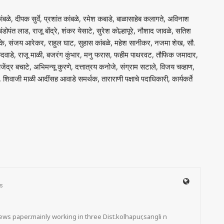
ंबळे, दीपक सुर्वे, प्रशांत कांबळे, रमेश कबाडे, बाळासाहेब कलागते, अविनाश
बंडोपंत लाड, राजू बोंद्रे, शंकर येसाटे, सुरेश कोल्हापूरे, नौशाद जावळे, सतिश
टके, संजय आरेकर, राहुल घाट, सुहास कांबळे, महेश सानीकर, नजमा शेख, सौ.
 कुरुंदवाडे, राजू माळी, बजरंग कुंभार, मनु फरास, फहीम पाथरवट, तौफिक जमादार,
ाजेंद्र बचाटे, अभिमन्यू कुरणे, दत्तात्रय कनोजे, संग्राम सटाले, विजय चव्हाण,
ल, शिवाजी माळी आदींसह आवाडे समर्थक, ताराराणी पक्षाचे पदाधिकारी, कार्यकर्ते
s
ws paper.mainly working in three Dist.kolhapur,sangli n