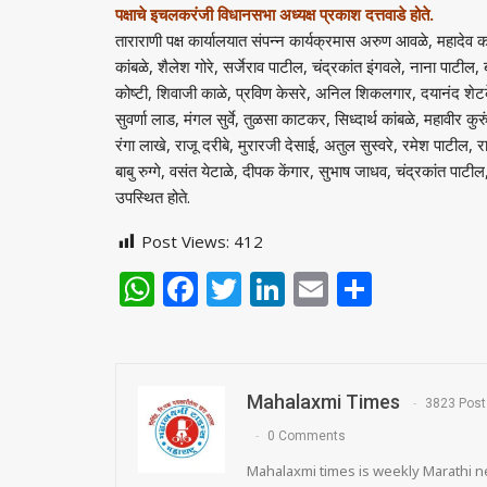
पक्षाचे इचलकरंजी विधानसभा अध्यक्ष प्रकाश दत्तवाडे होते.
ताराराणी पक्ष कार्यालयात संपन्न कार्यक्रमास अरुण आवळे, महादेव का
कांबळे, शैलेश गोरे, सर्जेराव पाटील, चंद्रकांत इंगवले, नाना पाटील, 
कोष्टी, शिवाजी काळे, प्रविण केसरे, अनिल शिकलगार, दयानंद शे
सुवर्णा लाड, मंगल सुर्वे, तुळसा काटकर, सिध्दार्थ कांबळे, महावीर
रंगा लाखे, राजू दरीबे, मुरारजी देसाई, अतुल सुस्वरे, रमेश पाटील, र
बाबु रुग्गे, वसंत येटाळे, दीपक केंगार, सुभाष जाधव, चंद्रकांत पाटी
उपस्थित होते.
Post Views:
412
WhatsApp
Facebook
Twitter
LinkedIn
Email
Share
Mahalaxmi Times
3823 Post
0 Comments
Mahalaxmi times is weekly Marathi ne