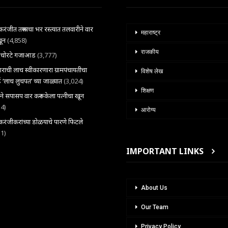
ंजीत तरूणाचा भर रस्त्यात तलवारीने वार
महाराष्ट्र
खून
(4,858)
राजकीय
ल चोरटे गजाआड
(3,777)
राची लाच स्वीकारणारा ग्रामपंचायतीचा
विशेष लेख
 ‘लाच लुचपत’ च्या जाळ्यात
(3,024)
शिक्षण
राने सपासप वार करून केला पत्नीचा खून
34)
आरोग्य
ंजीकरांच्या डोळयाचे पारणे फिटले
31)
IMPORTANT LINKS
About Us
Our Team
Privacy Policy