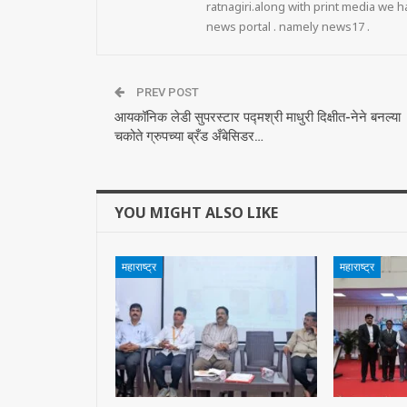
ratnagiri.along with print media we
news portal . namely news17 .
PREV POST
आयकॉनिक लेडी सुपरस्टार पद्मश्री माधुरी दिक्षीत-नेने बनल्या
चकोते ग्रुपच्या ब्रँड अँबेसिडर…
YOU MIGHT ALSO LIKE
महाराष्ट्र
महाराष्ट्र