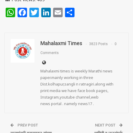
WhatsApp
Facebook
Twitter
LinkedIn
Email
Share
Mahalaxmi Times
3823 Posts
0
Comments
Mahalaxmi times is weekly Marathi news
paper.mainly working in three
Dist.kolhapur,sangli n ratnagiri.along with
print media we have face book pages,
Instagram,youtube channel,web
news portal . namely news17 .
PREV POST
NEXT POST