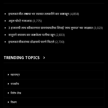
इचलकरंजीत तरूणाचा भर रस्त्यात तलवारीने वार करून खून
(4,858)
अट्टल चोरटे गजाआड
(3,775)
3 हजाराची लाच स्वीकारणारा ग्रामपंचायतीचा शिपाई ‘लाच लुचपत’ च्या जाळ्यात
(3,023)
सत्तूराने सपासप वार करून केला पत्नीचा खून
(2,833)
इचलकरंजीकरांच्या डोळयाचे पारणे फिटले
(2,730)
TRENDING TOPICS
महाराष्ट्र
राजकीय
विशेष लेख
शिक्षण