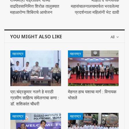
राज्यमंत्री यड्रावकर यांच्या
माहिती व जनसंपर्क
वाढदिवसानिमित्त शिरोळ तालुक्यात
महासंचालनालयामार्फत भरवलेल्या
महाआरोग्य शिबिराचे आयोजन
प्रदर्शनाला महिलांनी भेट द्यावी
YOU MIGHT ALSO LIKE
All
महाराष्ट्र
महाराष्ट्र
प्रा.चंद्रकुमार नलगे हे मराठी
मेहनत हाच यशाचा मार्ग : विनायक
ग्रामीण साहित्य संमेलनाचा कणा :
भोसले
डॉ. शशिकांत चौधरी
महाराष्ट्र
महाराष्ट्र