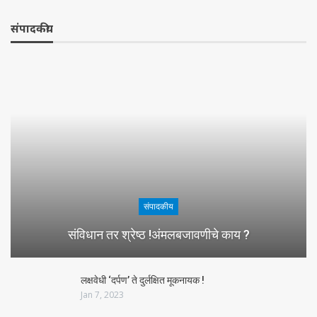
संपादकीय
संपादकीय
संविधान तर श्रेष्ठ !अंमलबजावणीचे काय ?
लक्षवेधी ‘दर्पण’ ते दुर्लक्षित मूकनायक !
Jan 7, 2023