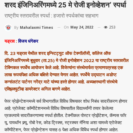
शरद इंजिनिअरिंगमध्ये 25 मे रोजी इनोव्हेशन’ स्पर्धा
राष्ट्रीय स्तरावरील स्पर्धा : हजारो स्पर्धकांचा सहभाग
On
May 24, 2022
253
By
Mahalaxmi Times
यड्राव
:
विजय धंगेकर
दि. 23 यड्राव येथील शरद इन्स्टिट्युट ऑफ टेक्नॉलॉजी, कॉलेज ऑफ
इंजिनिअरिंगमध्ये बुधुवार (ता.25) मे रोजी इनोव्हेशन 2022 या राष्ट्रीय स्तरावरील
टेक्निकल स्पर्धेच आयोजन केले आहे. विजेत्यांना संस्थेमार्फत प्रमाणपत्रसह एक
लाख रूपयांपेक्षा अधिक बक्षिसे देण्यात येणार आहेत. स्पर्धेचे उद्घाटन अडोप्ट
कन्संलटंट पार्टनर नरेंद्र माटे यांच्या हस्ते होणार आहे. अध्यक्षस्थानी संस्थेचे
एक्झिक्युटीव्ह डायरेक्टर अनिल बागणे आहेत.
पेपर प्रेझेन्टेशनमध्ये सर्व विभागातील विविध विषयावर शोध निबंध सादरीकरण होणार
आहे. प्रोजेक्ट कॉम्पीटेशनमध्ये विविध विषयातील विद्यार्थ्यांनी तयार केलेल्या
प्रकल्पाचे सादरीकरणाच्या स्पर्धा होतील. टेक्नीकल पोस्टर प्रेझेंटेशन, कॅम्पस फॉर
यू, पायथॉन क्र्यू, रोबो रेस, कोड ट्रिक्स, स्ट्रक्चर मॅनिया अशा यामध्ये प्रोजेक्ट
कॉम्पीटेशन, पेपर प्रेझेन्टेशन यासह 6 पेक्षा अधिक विविध स्पर्धा होणार आहेत.