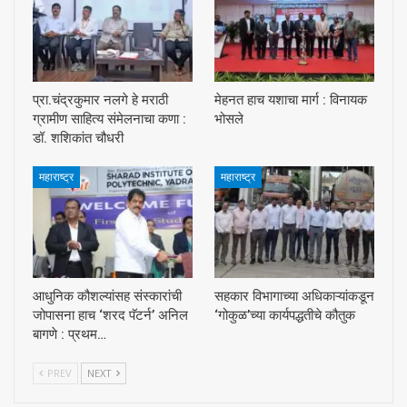
प्रा.चंद्रकुमार नलगे हे मराठी
मेहनत हाच यशाचा मार्ग : विनायक
ग्रामीण साहित्य संमेलनाचा कणा :
भोसले
डॉ. शशिकांत चौधरी
महाराष्ट्र
महाराष्ट्र
आधुनिक कौशल्यांसह संस्कारांची
सहकार विभागाच्या अधिकाऱ्यांकडून
जोपासना हाच ‘शरद पॅटर्न’ अनिल
‘गोकुळ’च्या कार्यपद्धतीचे कौतुक
बागणे : प्रथम…
PREV
NEXT