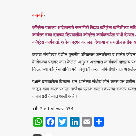
कडवई
:-
काँग्रेस पक्षाच्या आदेशान्वये रत्नागिरी जिल्हा काँग्रेस कमिटीच्या
कार्यरत नव्या दमाच्या क्रियाशील काॅग्रेस कार्यकर्त्याला संधी देण्
काॅग्रेस कार्यकर्ता, अनेक प्रश्नावर लढा देणाऱ्या कसबातील हनीफ ख
कसबा संगमेश्वर येथील मुस्लीम परिवारात जन्मलेल्या व शालेय जीव
वेगवेगळ्या पदावर काम केलेले अनुभव असणारा कार्यकर्ता म्हणूनच पक्
जिल्ह्याच्या काँग्रेस सचिव पदी नियुक्ती करत जमिनीशी नाळ असलेल्
पक्षाने दाखवलेला विश्वास अन् आलेल्या संधीचं सोनं करत पक्ष वाढीस अ
जावून काम करत पक्षाला गतवैभव प्राप्त करून देण्याचा संकल्प व्यक्त
जबाबदारी देण्यात आली आहे।
Post Views:
534
WhatsApp
Facebook
Twitter
LinkedIn
Email
Share