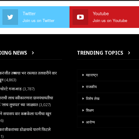
Twitter
Youtube
Join us on Twitter
Join us on Youtube
DING NEWS
TRENDING TOPICS
ंजीत तरूणाचा भर रस्त्यात तलवारीने वार
महाराष्ट्र
खून
(4,863)
राजकीय
ल चोरटे गजाआड
(3,787)
राची लाच स्वीकारणारा ग्रामपंचायतीचा
विशेष लेख
 ‘लाच लुचपत’ च्या जाळ्यात
(3,027)
शिक्षण
राने सपासप वार करून केला पत्नीचा खून
36)
आरोग्य
ंजीकरांच्या डोळयाचे पारणे फिटले
31)