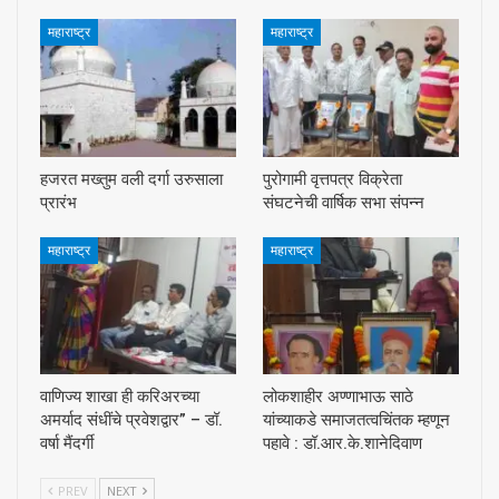
महाराष्ट्र
महाराष्ट्र
हजरत मख्तुम वली दर्गा उरुसाला
पुरोगामी वृत्तपत्र विक्रेता
प्रारंभ
संघटनेची वार्षिक सभा संपन्न
महाराष्ट्र
महाराष्ट्र
वाणिज्य शाखा ही करिअरच्या
लोकशाहीर अण्णाभाऊ साठे
अमर्याद संधींचे प्रवेशद्वार” – डॉ.
यांच्याकडे समाजतत्वचिंतक म्हणून
वर्षा मैंदर्गी
पहावे : डॉ.आर.के.शानेदिवाण
PREV
NEXT