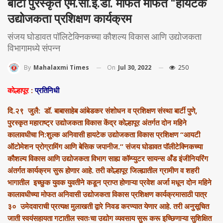
बार्टी पुरस्कृत एम.सी.ई.डी. मार्फत मोफत “हायटेक
उद्योजकता प्रशिक्षण कार्यक्रम
संजय घोडावत पॉलिटेक्निकच्या कौशल्य विकास आणि उद्योजकता
विभागामध्ये संपन्न
On
Jul 30, 2022
250
By
Mahalaxmi Times
कोल्हापूर
:
प्रतिनिधी
दि.२९ जुलै: डॉ. बाबासाहेब आंबेडकर संशोधन व प्रशिक्षण संस्था बार्टी पुणे,
पुरस्कृत महाराष्ट्र उद्योजकता विकास केंद्र कोल्हापूर अंतर्गत दोन महिने
कालावधीचा नि:शुल्क अनिवासी हायटेक उद्योजकता विकास प्रशिक्षण “आयटी
ऑटोमेशन प्रोग्रामिंग आणि बेसिक जपानीज.” संजय घोडावत पॉलीटेक्निकच्या
कौशल्य विकास आणि उद्योजकता विभाग साह्य कॉम्प्युटर सायन्स अँड इंजीनियरिंग
अंतर्गत कार्यक्रम सुरू होणार आहे. तरी कोल्हापूर जिल्ह्यातील ग्रामीण व शहरी
भागातील इच्छुक युवक युवतीने कडून प्राप्त होणाऱ्या प्रवेश अर्जा मधून दोन महिने
कालावधीच्या मोफत अनिवासी उद्योजकता विकास प्रशिक्षण कार्यक्रमासाठी पात्र
३० उमेदवाराची प्रत्यक्ष मुलाखती द्वारे निवड करण्यात येणार आहे. तरी अनुसूचित
जाती स्वयंसहायता गटातील स्वतःचा उद्योग व्यवसाय सुरू करू इच्छिणाऱ्या सुशिक्षित