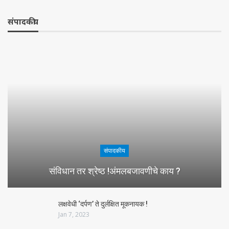
संपादकीय
संपादकीय
संविधान तर श्रेष्ठ !अंमलबजावणीचे काय ?
लक्षवेधी ‘दर्पण’ ते दुर्लक्षित मूकनायक !
Jan 7, 2023