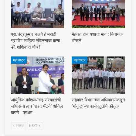
प्रा.चंद्रकुमार नलगे हे मराठी
मेहनत हाच यशाचा मार्ग : विनायक
ग्रामीण साहित्य संमेलनाचा कणा :
भोसले
डॉ. शशिकांत चौधरी
महाराष्ट्र
महाराष्ट्र
आधुनिक कौशल्यांसह संस्कारांची
सहकार विभागाच्या अधिकाऱ्यांकडून
जोपासना हाच ‘शरद पॅटर्न’ अनिल
‘गोकुळ’च्या कार्यपद्धतीचे कौतुक
बागणे : प्रथम…
PREV
NEXT