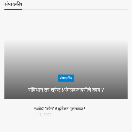
संपादकीय
संपादकीय
संविधान तर श्रेष्ठ !अंमलबजावणीचे काय ?
लक्षवेधी ‘दर्पण’ ते दुर्लक्षित मूकनायक !
Jan 7, 2023