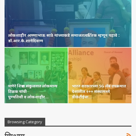
लोकशाहीर अण्णाभाऊ साठे यांच्याकडे समाजतत्वचिंतक म्हणून पहावे :
डॉ.आर.के.शानेदिवाण
मणेरे शिक्षण संकुलनात लोकमान्य
भारत सरकारच्या 5G लॅब उपक्रमात
टिळक यांची
देशातील १०० संस्थामध्ये
पुण्यतिथी व लोकशाहीर…
डीकेटीईचा…
Browsing Category