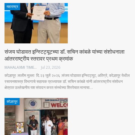
महाराष्ट्र
संजय घोडावत इन्स्टिट्यूटच्या डॉ. सचिन कांबळे यांच्या संशोधनाला
आंतरराष्ट्रीय स्तरावर प्रथम क्रमांक
MAHALAXMI TIMES
Jul 23, 2026
कोल्हापूर :सलीम मुल्ला दि.२३ जुलै २०२६ :संजय घोडावत इन्स्टिट्यूट, अतिग्रे, कोल्हापूर येथील
रसायनशास्त्र विभागाचे सहायक प्राध्यापक डॉ. सचिन कांबळे यांनी आंतरराष्ट्रीय संशोधन
क्षेत्रात उल्लेखनीय यश संपादन करत संस्थेच्या शिरपेचात मानाचा…
कोल्हापुर