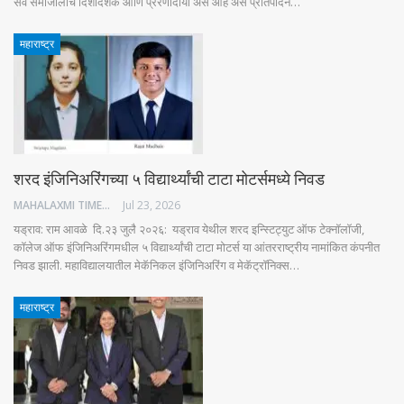
सर्व समाजालाच दिशादर्शक आणि प्रेरणादायी असे आहे असे प्रतिपादन…
महाराष्ट्र
शरद इंजिनिअरिंगच्या ५ विद्यार्थ्यांची टाटा मोटर्समध्ये निवड
MAHALAXMI TIMES
Jul 23, 2026
यड्राव: राम आवळे दि.२३ जुलै २०२६: यड्राव येथील शरद इन्स्टिट्युट ऑफ टेक्नॉलॉजी,
कॉलेज ऑफ इंजिनिअरिंगमधील ५ विद्यार्थ्यांची टाटा मोटर्स या आंतरराष्ट्रीय नामांकित कंपनीत
निवड झाली. महाविद्यालयातील मेकॅनिकल इंजिनिअरिंग व मेकॅट्रॉनिक्स…
महाराष्ट्र