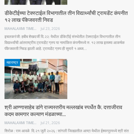
डीकेटीईच्या टेक्स्टाईल विभागातील तीन विद्यार्थ्यांची ट्रायडेंट कंपनीत
१२ लाख पॅकेजवरती निवड
MAHALAXMI TIMES
Jul 23, 2026
इचलकरंजी: हबीब शेखदर्जी दि.२२: येथील डीकेटीई संस्थेतील टेक्स्टाईल विभागातील तीन
विद्यार्थ्यांची आंतराष्ट्रीय ट्रायडेंट ग्रुप या नामांकित कंपनीमध्ये रु. १२ लाख इतक्या आकर्षक
पॅकेजवरती निवड झाली आहे. ट्रायडेंट ग्रुप ही सुमारे १ अब्ज…
महाराष्ट्र
श्री आण्णासाहेब डांगे राज्यस्तरीय मल्लखांब स्पर्धेत कै. दत्ताजीराव
कदम कामगार कल्याण मंडळाच्या…
MAHALAXMI TIMES
Jul 21, 2026
शिरोळ : राम आवळे दि.२१ जुलै २०२६ : सांगली जिल्ह्यातील आष्टा येथील ईश्वरपूरमध्ये श्री संत