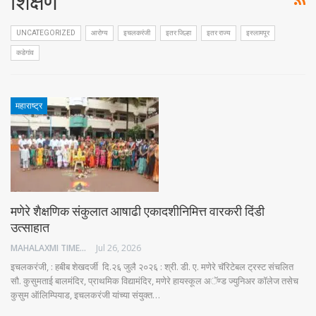
शिक्षण
UNCATEGORIZED
आरोग्य
इचलकरंजी
इतर जिल्हा
इतर राज्य
इस्लामपूर
कडेगांव
महाराष्ट्र
मणेरे शैक्षणिक संकुलात आषाढी एकादशीनिमित्त वारकरी दिंडी
उत्साहात
MAHALAXMI TIMES
Jul 26, 2026
इचलकरंजी, : हबीब शेखदर्जी दि.२६ जुलै २०२६ : श्री. डी. ए. मणेरे चॅरिटेबल ट्रस्ट संचलित
सौ. कुसुमताई बालमंदिर, प्राथमिक विद्यामंदिर, मणेरे हायस्कूल अॅण्ड ज्युनिअर कॉलेज तसेच
कुसुम ऑलिम्पियाड, इचलकरंजी यांच्या संयुक्त…