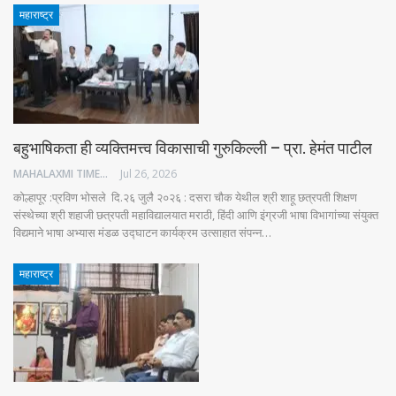
महाराष्ट्र
बहुभाषिकता ही व्यक्तिमत्त्व विकासाची गुरुकिल्ली – प्रा. हेमंत पाटील
MAHALAXMI TIMES
Jul 26, 2026
कोल्हापूर :प्रविण भोसले दि.२६ जुलै २०२६ : दसरा चौक येथील श्री शाहू छत्रपती शिक्षण
संस्थेच्या श्री शहाजी छत्रपती महाविद्यालयात मराठी, हिंदी आणि इंग्रजी भाषा विभागांच्या संयुक्त
विद्यमाने भाषा अभ्यास मंडळ उद्घाटन कार्यक्रम उत्साहात संपन्न…
महाराष्ट्र