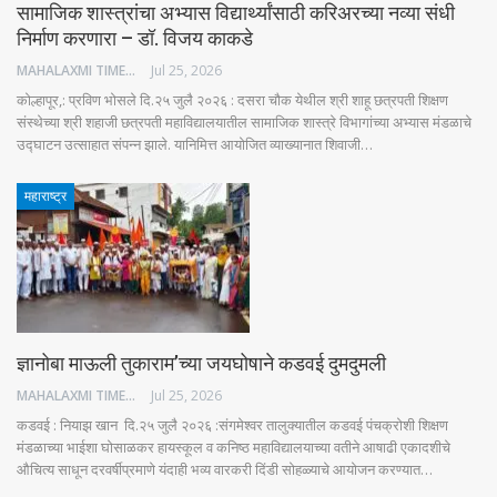
सामाजिक शास्त्रांचा अभ्यास विद्यार्थ्यांसाठी करिअरच्या नव्या संधी
निर्माण करणारा – डॉ. विजय काकडे
MAHALAXMI TIMES
Jul 25, 2026
कोल्हापूर,: प्रविण भोसले दि.२५ जुलै २०२६ : दसरा चौक येथील श्री शाहू छत्रपती शिक्षण
संस्थेच्या श्री शहाजी छत्रपती महाविद्यालयातील सामाजिक शास्त्रे विभागांच्या अभ्यास मंडळाचे
उद्घाटन उत्साहात संपन्न झाले. यानिमित्त आयोजित व्याख्यानात शिवाजी…
महाराष्ट्र
ज्ञानोबा माऊली तुकाराम’च्या जयघोषाने कडवई दुमदुमली
MAHALAXMI TIMES
Jul 25, 2026
कडवई : नियाझ खान दि.२५ जुलै २०२६ :संगमेश्वर तालुक्यातील कडवई पंचक्रोशी शिक्षण
मंडळाच्या भाईशा घोसाळकर हायस्कूल व कनिष्ठ महाविद्यालयाच्या वतीने आषाढी एकादशीचे
औचित्य साधून दरवर्षीप्रमाणे यंदाही भव्य वारकरी दिंडी सोहळ्याचे आयोजन करण्यात…