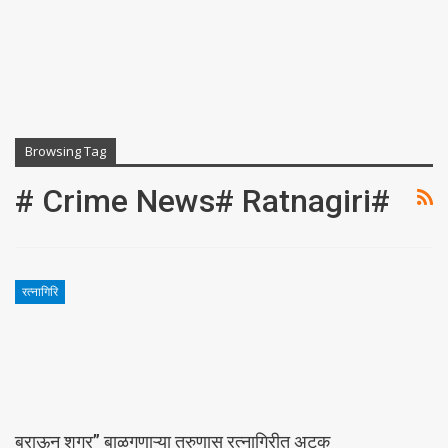
Browsing Tag
# Crime News# Ratnagiri#
रत्नागिरि
ब्राऊन शुगर” बाळगणाऱ्या तरुणास रत्नागिरीत अटक