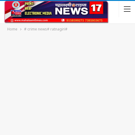
Home
# crime news# ratnagiri#