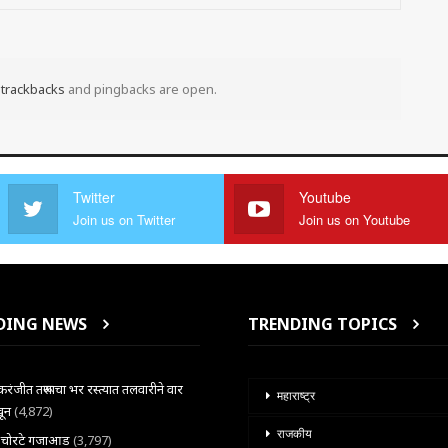
t
trackbacks
and pingbacks are open.
Twitter
Youtube
Join us on Twitter
Join us on Youtube
DING NEWS
TRENDING TOPICS
ंजीत तरूणाचा भर रस्त्यात तलवारीने वार
महाराष्ट्र
खून
(4,872)
राजकीय
ल चोरटे गजाआड
(3,797)