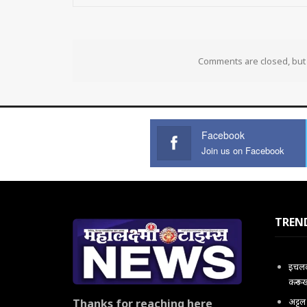
Comments are closed, bu
Facebook
Join us on Facebook
TREN
इचलकर
करून 
अट्ट
Thanks for reaching here