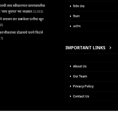
राची लाच स्वीकारणारा ग्रामपंचायतीचा
विशेष लेख
 ‘लाच लुचपत’ च्या जाळ्यात
(3,033)
शिक्षण
राने सपासप वार करून केला पत्नीचा खून
43)
आरोग्य
ंजीकरांच्या डोळयाचे पारणे फिटले
37)
IMPORTANT LINKS
About Us
Our Team
Privacy Policy
Contact Us