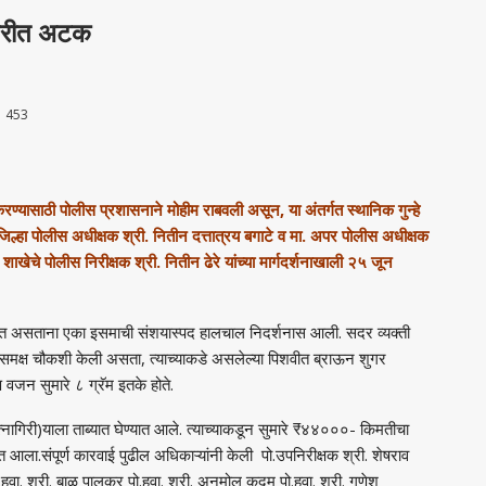
गिरीत अटक
453
 करण्यासाठी पोलीस प्रशासनाने मोहीम राबवली असून, या अंतर्गत स्थानिक गुन्हे
जिल्हा पोलीस अधीक्षक श्री. नितीन दत्तात्रय बगाटे व मा. अपर पोलीस अधीक्षक
शाखेचे पोलीस निरीक्षक श्री. नितीन ढेरे यांच्या मार्गदर्शनाखाली २५ जून
 करत असताना एका इसमाची संशयास्पद हालचाल निदर्शनास आली. सदर व्यक्ती
मक्ष चौकशी केली असता, त्याच्याकडे असलेल्या पिशवीत ब्राऊन शुगर
 वजन सुमारे ८ ग्रॅम इतके होते.
त्नागिरी)याला ताब्यात घेण्यात आले. त्याच्याकडून सुमारे ₹४४०००- किमतीचा
ला.संपूर्ण कारवाई पुढील अधिकाऱ्यांनी केली पो.उपनिरीक्षक श्री. शेषराव
ो.हवा. श्री. बाळू पालकर पो.हवा. श्री. अनमोल कदम पो.हवा. श्री. गणेश