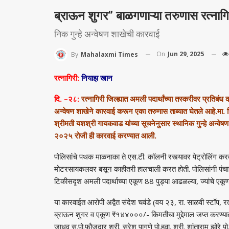
ब्राऊन शुगर” बाळगणाऱ्या तरुणास रत्ना
निक गुन्हे अन्वेषण शाखेची कारवाई
On
Jun 29, 2025
By
Mahalaxmi Times
रत्नागिरी:
नियाझ खान
दि. –२८:
रत्नागिरी जिल्ह्यात अमली पदार्थांच्या तस्करीवर प्रतिबंध
अन्वेषण शाखेने कारवाई करून एका तरुणास ताब्यात घेतले आहे.
मा. 
श्रीमती यशश्री गायकवाड यांच्या सूचनेनुसार स्थानिक गुन्हे अन्वेषण 
२०२५ रोजी ही कारवाई करण्यात आली.
पोलिसांचे पथक माळनाका ते एस.टी. कॉलनी रस्त्यावर पेट्रोलिंग
मोटरसायकलवर बसून काहीतरी हालचाली करत होती. पोलिसांनी पंचास
टिकीसदृश अमली पदार्थाच्या एकूण 88 पुड्या आढळल्या, ज्यांचे एकूण
या कारवाईत आरोपी अद्वैत संदेश चवंडे (वय २३, रा. साळवी स्टॉप, र
ब्राऊन शुगर व एकूण ₹१४४०००/- किमतीचा मुद्देमाल जप्त करण्यात आ
जाधव स.पो.फौजदार श्री. सुरेश पागणे पो.हवा. श्री. शांताराम झोरे प