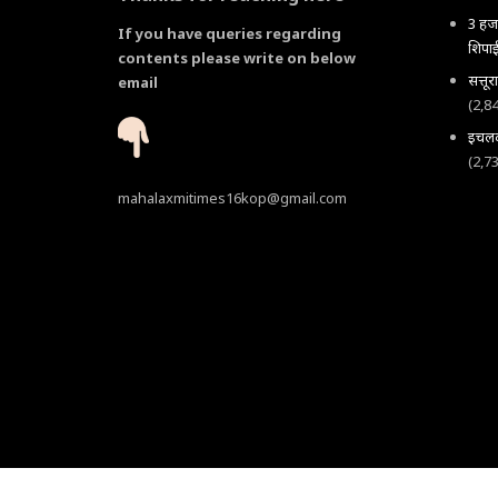
3 हजा
If you have queries regarding
शिपाई
contents please write on below
सत्तू
email
(2,8
इचलकर
(2,7
mahalaxmitimes16kop@gmail.com