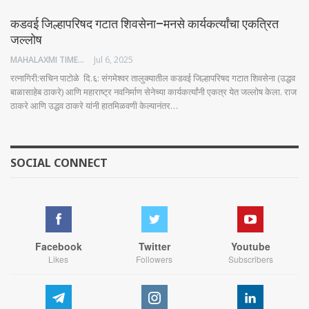
कडवई जिल्हापरिषद गटात शिवसेना–मनसे कार्यकर्त्यांचा एकत्रित
जल्लोष
MAHALAXMI TIMES
Jul 6, 2025
रत्नागिरी:सचिन पाटोळे दि.६: संगमेश्वर तालुक्यातील कडवई जिल्हापरिषद गटात शिवसेना (उद्धव
बाळासाहेब ठाकरे) आणि महाराष्ट्र नवनिर्माण सेनेच्या कार्यकर्त्यांनी एकत्र येत जल्लोष केला. राज
ठाकरे आणि उद्धव ठाकरे यांनी हातमिळवणी केल्यानंतर…
SOCIAL CONNECT
Facebook
Twitter
Youtube
Likes
Followers
Subscribers