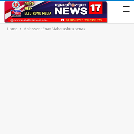
Home
# shivsena#nav Maharashtra sena#