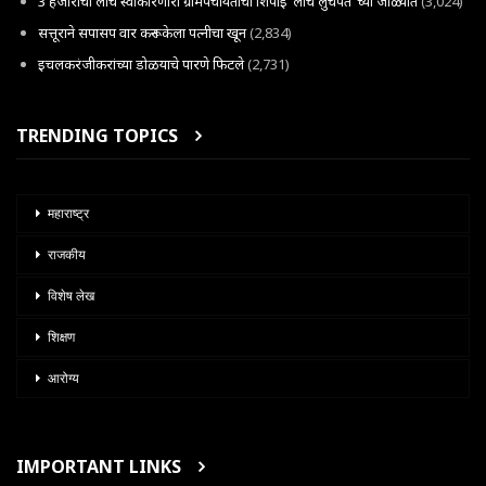
3 हजाराची लाच स्वीकारणारा ग्रामपंचायतीचा शिपाई ‘लाच लुचपत’ च्या जाळ्यात
(3,024)
सत्तूराने सपासप वार करून केला पत्नीचा खून
(2,834)
इचलकरंजीकरांच्या डोळयाचे पारणे फिटले
(2,731)
TRENDING TOPICS
महाराष्ट्र
राजकीय
विशेष लेख
शिक्षण
आरोग्य
IMPORTANT LINKS